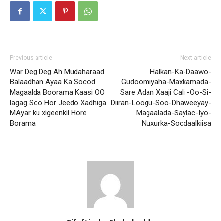
Previous article
Next article
War Deg Deg Ah Mudaharaad
Halkan-Ka-Daawo-
Balaadhan Ayaa Ka Socod
Gudoomiyaha-Maxkamada-
Magaalda Boorama Kaasi OO
Sare Adan Xaaji Cali -Oo-Si-
lagag Soo Hor Jeedo Xadhiga
Diiran-Loogu-Soo-Dhaweeyay-
MAyar ku xigeenkii Hore
Magaalada-Saylac-Iyo-
Borama
Nuxurka-Socdaalkiisa