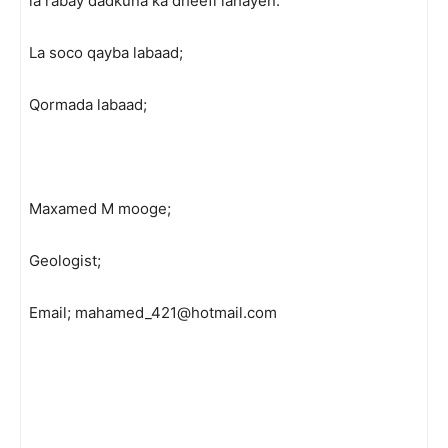
la rabay dadkuna ka dheefi lahayen.
La soco qayba labaad;
Qormada labaad;
Maxamed M mooge;
Geologist;
Email; mahamed_421@hotmail.com