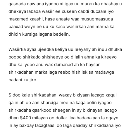
qasnada dawlada iyadoo xiligaa uu muran ka dhashay u
dhexeya labada wasiir ee xuseen cabdi ducaale iyo
maxamed xaashi, hase ahaate waa musuqmaasuqa
baaxad weyn ee uu ku kaco wasiirkan aan marna ka
dhicin kursiga lagana bedelin.
Wasiirka ayaa ujeedka keliya uu leeyahy ah inuu dhulka
boobo shirkado shisheeye oo dilalin ahna ka kireeyo
dhulka iydoo anu wax damanad ah ka haysan
shirkadahan marka laga reebo hishiiskisa madawga
badani ku jiro.
Sidoo kale shirkadahani waxay bixiyaan lacago xaqul
qalin ah oo aan sharciga meelna kaga oolin iyagoo
shirkadaha qaarkood sheegen in ay bixinayan lacago
dhan $400 milayan oo dollar ilaa hadana aan la ogayn
in ay baxday lacagtaasi oo laga qaaday shirkadaaha iyo