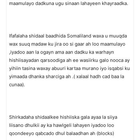
maamulayo dadkuna ugu sinaan lahayeen khayraadka.
Ifafalaha shidaal baadhida Somaliland waxa u muuqda
wax suuq madaw ku jira oo si gaar ah loo maamulayo
,iyadoo aan la ogayn ama aan dadku ka warhayn
hishiisayadan qarsoodiga ah ee wasiirku galo nooca ay
yihiin tasina waxay abuuri kartaa murano iyo isqabsi ku
yimaada dhanka sharciga ah .( xalaal hadh cad baa la
cunaa).
Shirkadaha shidaalkee hishiiska gala ayaa la siiya
liisano dhulkii ay ka hawlgeli lahayen iyadoo loo
qoondeeyo qabcado dhul balaadhan ah (blocks)