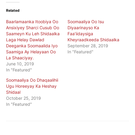
Related
Baarlamaanka Itoobiya Oo
Soomaaliya Oo Isu
Ansixiyey Sharci Cusub Oo
Diyaarinayso Ka
Saameyn Ku Leh Shidaalka
Faa’iidaysiga
Laga Helay Dawlad
Kheyraadkeeda Shidaalka
Deeganka Soomaalida Iyo
September 28, 2019
Saamiga Ay Helayaan Oo
In "Featured"
La Shaaciyay.
June 10, 2019
In "Featured"
Soomaaliya Oo Dhaqaalihii
Ugu Horeeyay Ka Heshay
Shidaal
October 25, 2019
In "Featured"