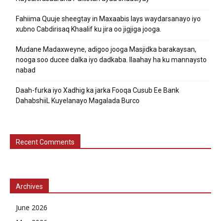
Fahiima Quuje sheegtay in Maxaabis lays waydarsanayo iyo
xubno Cabdirisaq Khaalif ku jira oo jigjiga jooga.
Mudane Madaxweyne, adigoo jooga Masjidka barakaysan,
nooga soo ducee dalka iyo dadkaba. Ilaahay ha ku mannaysto
nabad
Daah-furka iyo Xadhig ka jarka Fooqa Cusub Ee Bank
DahabshiiL Kuyelanayo Magalada Burco
Recent Comments
Archives
June 2026