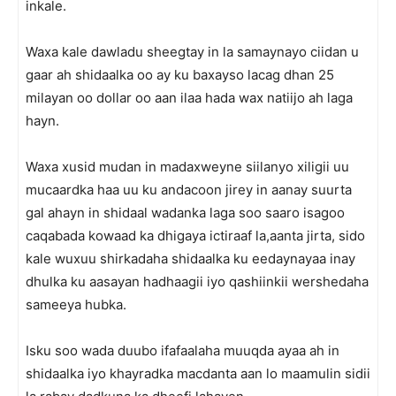
inkale.
Waxa kale dawladu sheegtay in la samaynayo ciidan u
gaar ah shidaalka oo ay ku baxayso lacag dhan 25
milayan oo dollar oo aan ilaa hada wax natiijo ah laga
hayn.
Waxa xusid mudan in madaxweyne siilanyo xiligii uu
mucaardka haa uu ku andacoon jirey in aanay suurta
gal ahayn in shidaal wadanka laga soo saaro isagoo
caqabada kowaad ka dhigaya ictiraaf la,aanta jirta, sido
kale wuxuu shirkadaha shidaalka ku eedaynayaa inay
dhulka ku aasayan hadhaagii iyo qashiinkii wershedaha
sameeya hubka.
Isku soo wada duubo ifafaalaha muuqda ayaa ah in
shidaalka iyo khayradka macdanta aan lo maamulin sidii