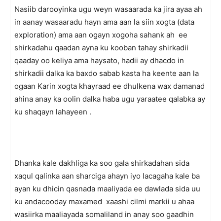
Nasiib darooyinka ugu weyn wasaarada ka jira ayaa ah
in aanay wasaaradu hayn ama aan la siin xogta (data
exploration) ama aan ogayn xogoha sahank ah ee
shirkadahu qaadan ayna ku kooban tahay shirkadii
qaaday oo keliya ama haysato, hadii ay dhacdo in
shirkadii dalka ka baxdo sabab kasta ha keente aan la
ogaan Karin xogta khayraad ee dhulkena wax damanad
ahina anay ka oolin dalka haba ugu yaraatee qalabka ay
ku shaqayn lahayeen .
Dhanka kale dakhliga ka soo gala shirkadahan sida
xaqul qalinka aan sharciga ahayn iyo lacagaha kale ba
ayan ku dhicin qasnada maaliyada ee dawlada sida uu
ku andacooday maxamed xaashi cilmi markii u ahaa
wasiirka maaliayada somaliland in anay soo gaadhin