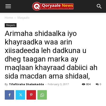
Home
Maqaalo
Maqaalo
Arimaha shidaalka iyo
khayraadka waa arin
xiisadeeda leh dadkuna u
dheg taagan marka ay
maqlaan khayraad dabiici ah
sida macdan ama shidaal,
By
Tifaftiraha Shabakadda
-
February 3, 2017
804
0