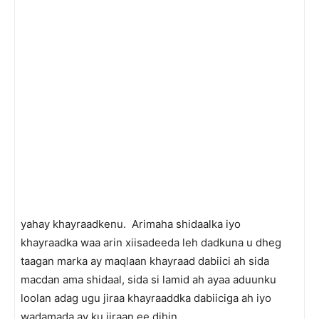
yahay khayraadkenu.
Arimaha shidaalka iyo
khayraadka waa arin xiisadeeda leh dadkuna u dheg
taagan marka ay maqlaan khayraad dabiici ah sida
macdan ama shidaal, sida si lamid ah ayaa aduunku
loolan adag ugu jiraa khayraaddka dabiiciga ah iyo
wadamada ay ku jiraan ee dihin.