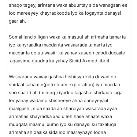
shaqo tegey, arintana waxa abuurtay sida wanagsan ee
loo mareeyey khayradkooda iyo ka fogaynta danaysi
gaar ah.
Somaliland xiligan waxa ka masuul ah arimaha tamarta
iyo kahyraadka macdanta wasaarada tamarta iyo
macdanta oo uu wasiir ka yahay xuseen cabdi ducaale
agaasime guudna ka yahay Siciid Axmed jibriil.
Wasaaradu waxay gashaa hishiisyo kala duwan oo
shidaal sahamin(petroleum exploration) iyo macdan
soo saarid ah (mining ) iyadoo lagasha shirkado laga
leeyahay wadamo shisheeye ahna daneyeyaal
maalgashi, sida saxda ah sharciyan wasarada ayaa
arimahas khayradka xaq u leh hase ahaate waxa
muuqata maamul xumo iyo ku danaysi ku taxaluqa
arimaha shidaalka sida loo maaraynayo loona