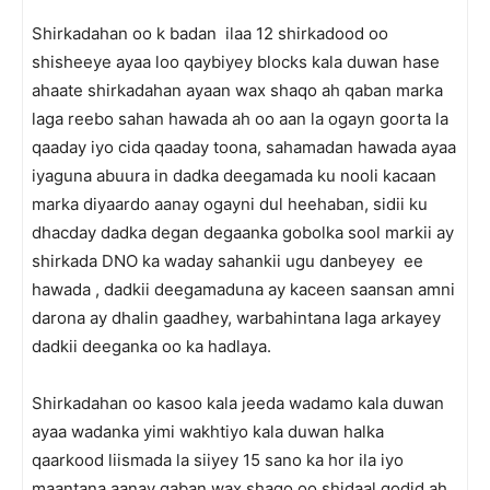
Shirkadahan oo k badan ilaa 12 shirkadood oo
shisheeye ayaa loo qaybiyey blocks kala duwan hase
ahaate shirkadahan ayaan wax shaqo ah qaban marka
laga reebo sahan hawada ah oo aan la ogayn goorta la
qaaday iyo cida qaaday toona, sahamadan hawada ayaa
iyaguna abuura in dadka deegamada ku nooli kacaan
marka diyaardo aanay ogayni dul heehaban, sidii ku
dhacday dadka degan degaanka gobolka sool markii ay
shirkada DNO ka waday sahankii ugu danbeyey ee
hawada , dadkii deegamaduna ay kaceen saansan amni
darona ay dhalin gaadhey, warbahintana laga arkayey
dadkii deeganka oo ka hadlaya.
Shirkadahan oo kasoo kala jeeda wadamo kala duwan
ayaa wadanka yimi wakhtiyo kala duwan halka
qaarkood liismada la siiyey 15 sano ka hor ila iyo
maantana aanay qaban wax shaqo oo shidaal qodid ah