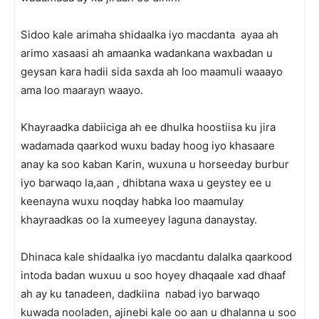
Sidoo kale arimaha shidaalka iyo macdanta ayaa ah
arimo xasaasi ah amaanka wadankana waxbadan u
geysan kara hadii sida saxda ah loo maamuli waaayo
ama loo maarayn waayo.
Khayraadka dabiiciga ah ee dhulka hoostiisa ku jira
wadamada qaarkod wuxu baday hoog iyo khasaare
anay ka soo kaban Karin, wuxuna u horseeday burbur
iyo barwaqo la,aan , dhibtana waxa u geystey ee u
keenayna wuxu noqday habka loo maamulay
khayraadkas oo la xumeeyey laguna danaystay.
Dhinaca kale shidaalka iyo macdantu dalalka qaarkood
intoda badan wuxuu u soo hoyey dhaqaale xad dhaaf
ah ay ku tanadeen, dadkiina nabad iyo barwaqo
kuwada nooladen, ajinebi kale oo aan u dhalanna u soo