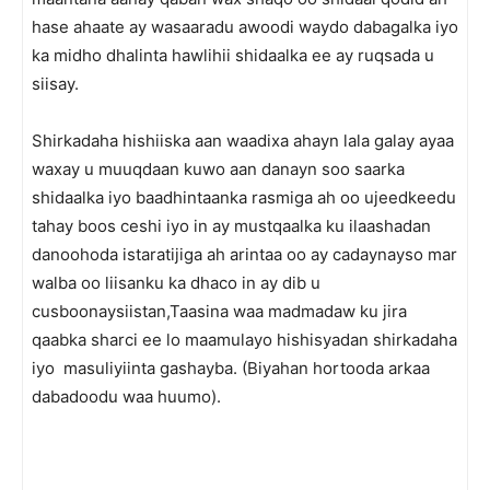
hase ahaate ay wasaaradu awoodi waydo dabagalka iyo
ka midho dhalinta hawlihii shidaalka ee ay ruqsada u
siisay.
Shirkadaha hishiiska aan waadixa ahayn lala galay ayaa
waxay u muuqdaan kuwo aan danayn soo saarka
shidaalka iyo baadhintaanka rasmiga ah oo ujeedkeedu
tahay boos ceshi iyo in ay mustqaalka ku ilaashadan
danoohoda istaratijiga ah arintaa oo ay cadaynayso mar
walba oo liisanku ka dhaco in ay dib u
cusboonaysiistan,Taasina waa madmadaw ku jira
qaabka sharci ee lo maamulayo hishisyadan shirkadaha
iyo masuliyiinta gashayba. (Biyahan hortooda arkaa
dabadoodu waa huumo).