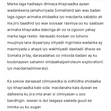
Marka laga hadlaayo dhinaca khayraadka ayaan
wadankeena jamahuriyada Somaliland aan wax badan
laga ogayn arimaha shidaalka iyo macdanta sababto ah
ma jiro baadhid iyo wax soosaar rasmiya oo ku saabsan
arimaha khayradka dabciiga ah oo la ogsoon yahay
marka laga reebo darasado kooban oo tuhuno
muujinya lana diyaariyey xiliyadii ingiriiska wadanka ay
maxmiyada u ahayd iyo wakhtiyadii dawladii dhexe ee
Somalia jirtay, darasadahas oo intooda badani ay ku
koobnayeen sahamin shidaalka(petroleum exploration)
iyo macdanta(minerals).
Ka sokow daraasad cilmiyeedka la xidhiidha shidaalka
iyo khayraadka kale sida macdanaha kala duwan ee
dalkeena ku jira inta anan si cilmiyasan u soo
bandhigin waxan is dul taagaya xaalada guud ee
iminka uu ku sugan