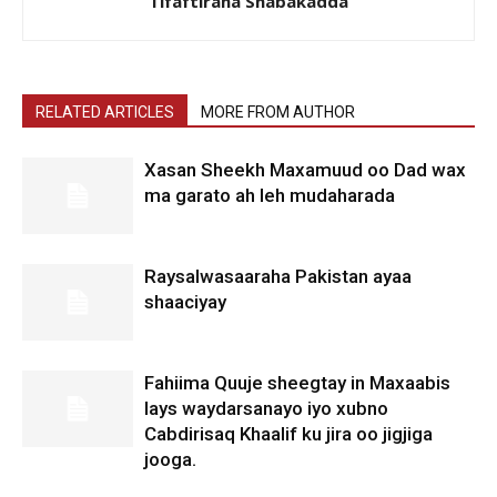
Tifaftiraha Shabakadda
RELATED ARTICLES
MORE FROM AUTHOR
Xasan Sheekh Maxamuud oo Dad wax
ma garato ah leh mudaharada
Raysalwasaaraha Pakistan ayaa
shaaciyay
Fahiima Quuje sheegtay in Maxaabis
lays waydarsanayo iyo xubno
Cabdirisaq Khaalif ku jira oo jigjiga
jooga.