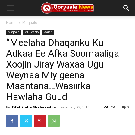
Home
Maqaalo
Maqaalo
Muuqaalo
Warar
“Meelaha Dhaqanku Ku
Adkaa Ee Afka Soomaaliga
Xoojin Jiray Waxaa Ugu
Weynaa Miyigeena
Maantana…Wasiirka
Hawlaha Guud
By
Tifaftiraha Shabakadda
-
February 23, 2016
756
0