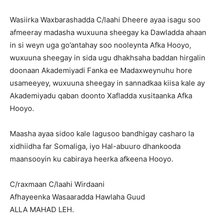
Wasiirka Waxbarashadda C/laahi Dheere ayaa isagu soo
afmeeray madasha wuxuuna sheegay ka Dawladda ahaan
in si weyn uga go’antahay soo nooleynta Afka Hooyo,
wuxuuna sheegay in sida ugu dhakhsaha baddan hirgalin
doonaan Akademiyadi Fanka ee Madaxweynuhu hore
usameeyey, wuxuuna sheegay in sannadkaa kiisa kale ay
Akademiyadu qaban doonto Xafladda xusitaanka Afka
Hooyo.
Maasha ayaa sidoo kale lagusoo bandhigay casharo la
xidhiidha far Somaliga, iyo Hal-abuuro dhankooda
maansooyin ku cabiraya heerka afkeena Hooyo.
C/raxmaan C/laahi Wirdaani
Afhayeenka Wasaaradda Hawlaha Guud
ALLA MAHAD LEH.