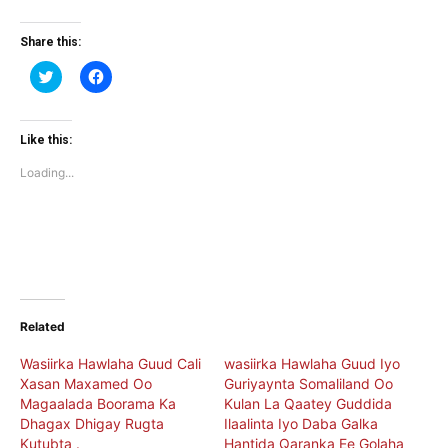
Share this:
Click
Click
to
to
share
share
on
on
Twitter
Facebook
(Opens
(Opens
Like this:
in
in
new
new
Loading...
window)
window)
Related
Wasiirka Hawlaha Guud Cali
wasiirka Hawlaha Guud Iyo
Xasan Maxamed Oo
Guriyaynta Somaliland Oo
Magaalada Boorama Ka
Kulan La Qaatey Guddida
Dhagax Dhigay Rugta
Ilaalinta Iyo Daba Galka
Kutubta .
Hantida Qaranka Ee Golaha