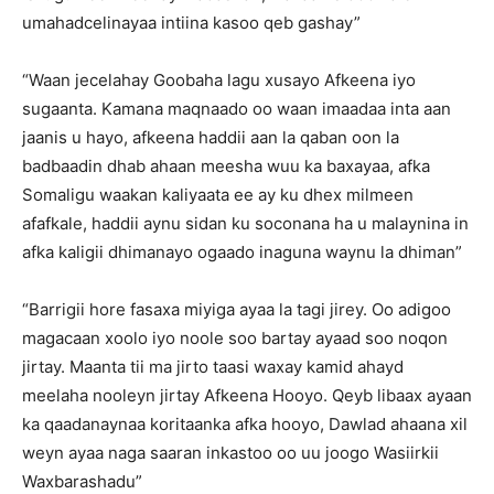
umahadcelinayaa intiina kasoo qeb gashay”
“Waan jecelahay Goobaha lagu xusayo Afkeena iyo
sugaanta. Kamana maqnaado oo waan imaadaa inta aan
jaanis u hayo, afkeena haddii aan la qaban oon la
badbaadin dhab ahaan meesha wuu ka baxayaa, afka
Somaligu waakan kaliyaata ee ay ku dhex milmeen
afafkale, haddii aynu sidan ku soconana ha u malaynina in
afka kaligii dhimanayo ogaado inaguna waynu la dhiman”
“Barrigii hore fasaxa miyiga ayaa la tagi jirey. Oo adigoo
magacaan xoolo iyo noole soo bartay ayaad soo noqon
jirtay. Maanta tii ma jirto taasi waxay kamid ahayd
meelaha nooleyn jirtay Afkeena Hooyo. Qeyb libaax ayaan
ka qaadanaynaa koritaanka afka hooyo, Dawlad ahaana xil
weyn ayaa naga saaran inkastoo oo uu joogo Wasiirkii
Waxbarashadu”