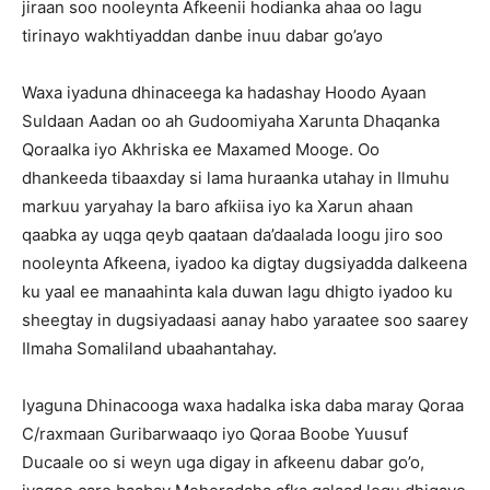
jiraan soo nooleynta Afkeenii hodianka ahaa oo lagu
tirinayo wakhtiyaddan danbe inuu dabar go’ayo
Waxa iyaduna dhinaceega ka hadashay Hoodo Ayaan
Suldaan Aadan oo ah Gudoomiyaha Xarunta Dhaqanka
Qoraalka iyo Akhriska ee Maxamed Mooge. Oo
dhankeeda tibaaxday si lama huraanka utahay in Ilmuhu
markuu yaryahay la baro afkiisa iyo ka Xarun ahaan
qaabka ay uqga qeyb qaataan da’daalada loogu jiro soo
nooleynta Afkeena, iyadoo ka digtay dugsiyadda dalkeena
ku yaal ee manaahinta kala duwan lagu dhigto iyadoo ku
sheegtay in dugsiyadaasi aanay habo yaraatee soo saarey
Ilmaha Somaliland ubaahantahay.
Iyaguna Dhinacooga waxa hadalka iska daba maray Qoraa
C/raxmaan Guribarwaaqo iyo Qoraa Boobe Yuusuf
Ducaale oo si weyn uga digay in afkeenu dabar go’o,