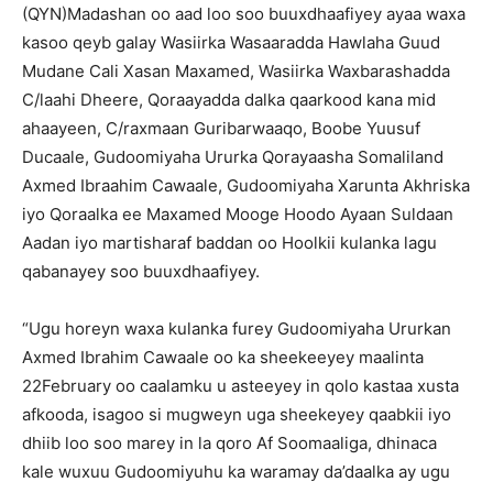
(QYN)Madashan oo aad loo soo buuxdhaafiyey ayaa waxa
kasoo qeyb galay Wasiirka Wasaaradda Hawlaha Guud
Mudane Cali Xasan Maxamed, Wasiirka Waxbarashadda
C/laahi Dheere, Qoraayadda dalka qaarkood kana mid
ahaayeen, C/raxmaan Guribarwaaqo, Boobe Yuusuf
Ducaale, Gudoomiyaha Ururka Qorayaasha Somaliland
Axmed Ibraahim Cawaale, Gudoomiyaha Xarunta Akhriska
iyo Qoraalka ee Maxamed Mooge Hoodo Ayaan Suldaan
Aadan iyo martisharaf baddan oo Hoolkii kulanka lagu
qabanayey soo buuxdhaafiyey.
“Ugu horeyn waxa kulanka furey Gudoomiyaha Ururkan
Axmed Ibrahim Cawaale oo ka sheekeeyey maalinta
22February oo caalamku u asteeyey in qolo kastaa xusta
afkooda, isagoo si mugweyn uga sheekeyey qaabkii iyo
dhiib loo soo marey in la qoro Af Soomaaliga, dhinaca
kale wuxuu Gudoomiyuhu ka waramay da’daalka ay ugu