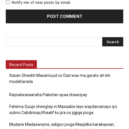
Notify me of new posts by email.
Recent Posts
Xasan Sheekh Maxamuud oo Dad wax ma garato ah leh
mudaharada
Raysalwasaaraha Pakistan ayaa shaaciyay
Fahiima Quuje sheegtay in Maxaabis lays waydarsanayo iyo
xubno Cabdirisaq Khaalif ku jira oo jigjiga jooga.
Mudane Madaxweyne, adigoo jooga Masjidka barakaysan,