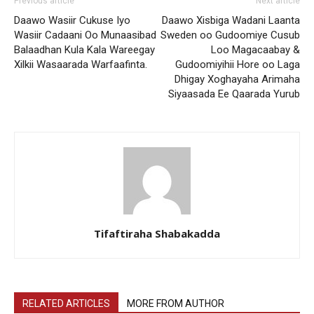
Previous article
Next article
Daawo Wasiir Cukuse Iyo
Daawo Xisbiga Wadani Laanta
Wasiir Cadaani Oo Munaasibad
Sweden oo Gudoomiye Cusub
Balaadhan Kula Kala Wareegay
Loo Magacaabay &
Xilkii Wasaarada Warfaafinta.
Gudoomiyihii Hore oo Laga
Dhigay Xoghayaha Arimaha
Siyaasada Ee Qaarada Yurub
Tifaftiraha Shabakadda
RELATED ARTICLES
MORE FROM AUTHOR