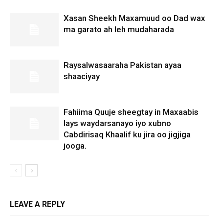
Xasan Sheekh Maxamuud oo Dad wax
ma garato ah leh mudaharada
Raysalwasaaraha Pakistan ayaa
shaaciyay
Fahiima Quuje sheegtay in Maxaabis
lays waydarsanayo iyo xubno
Cabdirisaq Khaalif ku jira oo jigjiga
jooga.
LEAVE A REPLY