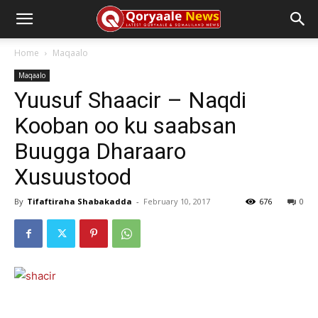
Home
Maqaalo
Maqaalo
Yuusuf Shaacir – Naqdi
Kooban oo ku saabsan
Buugga Dharaaro
Xusuustood
By
Tifaftiraha Shabakadda
-
February 10, 2017
676
0