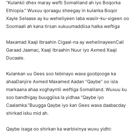
“Kulankii dhex maray wefti Somaliland ah iyo Boqorka
Ethiopia.” Wuxuu qoraagu sheegay in kulanka Boqor
Xayle Selaase ay ku weheliyeen laba wasiir-ku-xigeen oo
Soomaali ah kana tirsan xukuumaddiisa halka weftiga
Maxamad Xaaji Ibraahin Cigaal-na ay wehelinayeenCali
Garaad Jaamac, Xaaji Ibraahin Nuur iyo Axmed Xaaji
Ducaale.
Kulankan uu Gees soo tebinayo waxa goobjooge ka
ahaaDanjire Axmed Maxamed Aadan “Qaybe” oo isla
markaana ahaa xoghayntii weftiga Somaliland. Wuxuu ku
soo bandhigay buuggiisa la yidhaa “Qaybe iyo
Caalamka.”Buugga Qaybe iyo kan Gees waxa daabacday
shirkad isku mid ah.
Qaybe isaga oo shirkan ka warbixinya wuxu yidhi: