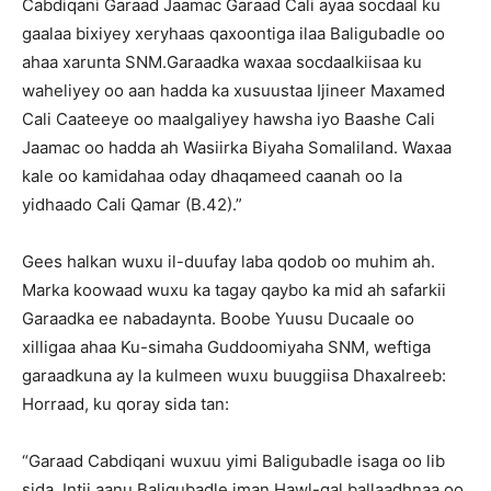
Cabdiqani Garaad Jaamac Garaad Cali ayaa socdaal ku
gaalaa bixiyey xeryhaas qaxoontiga ilaa Baligubadle oo
ahaa xarunta SNM.Garaadka waxaa socdaalkiisaa ku
waheliyey oo aan hadda ka xusuustaa Ijineer Maxamed
Cali Caateeye oo maalgaliyey hawsha iyo Baashe Cali
Jaamac oo hadda ah Wasiirka Biyaha Somaliland. Waxaa
kale oo kamidahaa oday dhaqameed caanah oo la
yidhaado Cali Qamar (B.42).”
Gees halkan wuxu il-duufay laba qodob oo muhim ah.
Marka koowaad wuxu ka tagay qaybo ka mid ah safarkii
Garaadka ee nabadaynta. Boobe Yuusu Ducaale oo
xilligaa ahaa Ku-simaha Guddoomiyaha SNM, weftiga
garaadkuna ay la kulmeen wuxu buuggiisa Dhaxalreeb:
Horraad, ku qoray sida tan:
“Garaad Cabdiqani wuxuu yimi Baligubadle isaga oo lib
sida. Intii aanu Baligubadle iman Hawl-gal ballaadhnaa oo