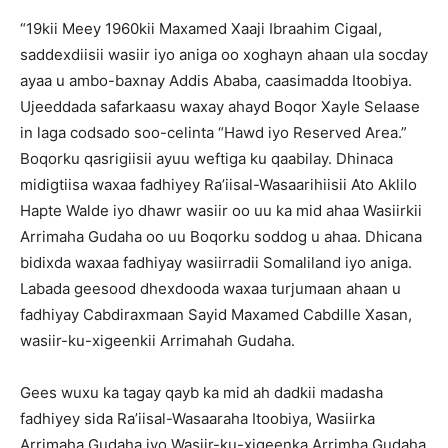
“19kii Meey 1960kii Maxamed Xaaji Ibraahim Cigaal,
saddexdiisii wasiir iyo aniga oo xoghayn ahaan ula socday
ayaa u ambo-baxnay Addis Ababa, caasimadda Itoobiya.
Ujeeddada safarkaasu waxay ahayd Boqor Xayle Selaase
in laga codsado soo-celinta “Hawd iyo Reserved Area.”
Boqorku qasrigiisii ayuu weftiga ku qaabilay. Dhinaca
midigtiisa waxaa fadhiyey Ra’iisal-Wasaarihiisii Ato Aklilo
Hapte Walde iyo dhawr wasiir oo uu ka mid ahaa Wasiirkii
Arrimaha Gudaha oo uu Boqorku soddog u ahaa. Dhicana
bidixda waxaa fadhiyay wasiirradii Somaliland iyo aniga.
Labada geesood dhexdooda waxaa turjumaan ahaan u
fadhiyay Cabdiraxmaan Sayid Maxamed Cabdille Xasan,
wasiir-ku-xigeenkii Arrimahah Gudaha.
Gees wuxu ka tagay qayb ka mid ah dadkii madasha
fadhiyey sida Ra’iisal-Wasaaraha Itoobiya, Wasiirka
Arrimaha Gudaha iyo Wasiir-ku-xigeenka Arrimha Gudaha