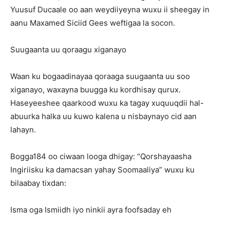
Yuusuf Ducaale oo aan weydiiyeyna wuxu ii sheegay in
aanu Maxamed Siciid Gees weftigaa la socon.
Suugaanta uu qoraagu xiganayo
Waan ku bogaadinayaa qoraaga suugaanta uu soo
xiganayo, waxayna buugga ku kordhisay qurux.
Haseyeeshee qaarkood wuxu ka tagay xuquuqdii hal-
abuurka halka uu kuwo kalena u nisbaynayo cid aan
lahayn.
Bogga184 oo ciwaan looga dhigay: “Qorshayaasha
Ingiriisku ka damacsan yahay Soomaaliya” wuxu ku
bilaabay tixdan:
Isma oga Ismiidh iyo ninkii ayra foofsaday eh