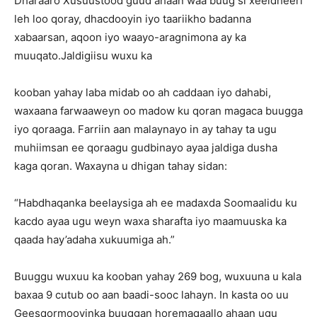
Dharaaro Xusuustood guud ahaan waa buug si xeeldheeri
leh loo qoray, dhacdooyin iyo taariikho badanna
xabaarsan, aqoon iyo waayo-aragnimona ay ka
muuqato.Jaldigiisu wuxu ka
kooban yahay laba midab oo ah caddaan iyo dahabi,
waxaana farwaaweyn oo madow ku qoran magaca buugga
iyo qoraaga. Farriin aan malaynayo in ay tahay ta ugu
muhiimsan ee qoraagu gudbinayo ayaa jaldiga dusha
kaga qoran. Waxayna u dhigan tahay sidan:
“Habdhaqanka beelaysiga ah ee madaxda Soomaalidu ku
kacdo ayaa ugu weyn waxa sharafta iyo maamuuska ka
qaada hay’adaha xukuumiga ah.”
Buuggu wuxuu ka kooban yahay 269 bog, wuxuuna u kala
baxaa 9 cutub oo aan baadi-sooc lahayn. In kasta oo uu
Geesqormooyinka buuggan horemaqaallo ahaan ugu