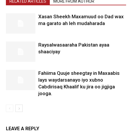
RELATED ARTICLES
MORE FROM AUTHOR
Xasan Sheekh Maxamuud oo Dad wax
ma garato ah leh mudaharada
Raysalwasaaraha Pakistan ayaa
shaaciyay
Fahiima Quuje sheegtay in Maxaabis
lays waydarsanayo iyo xubno
Cabdirisaq Khaalif ku jira oo jigjiga
jooga.
LEAVE A REPLY