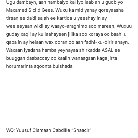
Ugu dambayn, aan hambalyo kal iyo laab ah u gudbiyo
Maxamed Siciid Gees. Wuxu ka mid yahay qoreyaasha
tirsan ee da’diisa ah ee kartida u yeeshay in ay
weeleeyaan wixii ay waayo-aragnimo soo mareen. Wuxuu
guday xaqii ay ku laahayeen jiilka soo koraya oo baahi u
qaba in ay helaan wax qoran oo aan fadhi-ku-dirir ahayn.
Waxaan iyadana hambalyeynayaa shirkadda ASAL ee
buuggan daabacday oo kaalin wanaagsan kaga jirta
horumarinta aqoonta bulshada.
WQ: Yuusuf Cismaan Cabdille “Shaacir”