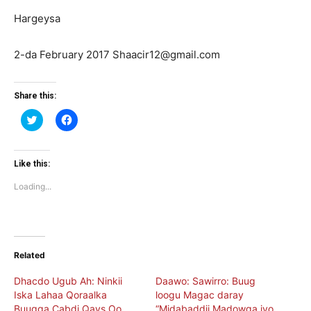
Hargeysa
2-da February 2017 Shaacir12@gmail.com
Share this:
Click
Click
to
to
share
share
on
on
Twitter
Facebook
(Opens
(Opens
Like this:
in
in
new
new
Loading...
window)
window)
Related
Dhacdo Ugub Ah: Ninkii
Daawo: Sawirro: Buug
Iska Lahaa Qoraalka
loogu Magac daray
Buugga Cabdi Qays Oo
“Midabaddii Madowga iyo