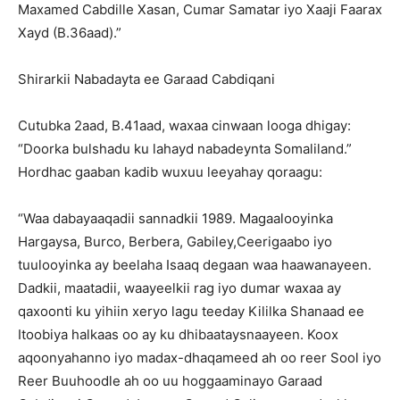
Maxamed Cabdille Xasan, Cumar Samatar iyo Xaaji Faarax
Xayd (B.36aad).”
Shirarkii Nabadayta ee Garaad Cabdiqani
Cutubka 2aad, B.41aad, waxaa cinwaan looga dhigay:
“Doorka bulshadu ku lahayd nabadeynta Somaliland.”
Hordhac gaaban kadib wuxuu leeyahay qoraagu:
“Waa dabayaaqadii sannadkii 1989. Magaalooyinka
Hargaysa, Burco, Berbera, Gabiley,Ceerigaabo iyo
tuulooyinka ay beelaha Isaaq degaan waa haawanayeen.
Dadkii, maatadii, waayeelkii rag iyo dumar waxaa ay
qaxoonti ku yihiin xeryo lagu teeday Kililka Shanaad ee
Itoobiya halkaas oo ay ku dhibaataysnaayeen. Koox
aqoonyahanno iyo madax-dhaqameed ah oo reer Sool iyo
Reer Buuhoodle ah oo uu hoggaaminayo Garaad