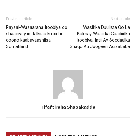
Previous article
Next article
Raysal-Wasaaraha Itoobiya oo
Wasiirka Duulista Oo La
shaaciyey in dalkiisu ku xidhi
Kulmay Wasiirka Gaadiidka
doono kaabayaashiisa
Itoobiya, Intii Ay Socdaalka
Somaliland
Shaqo Ku Joogeen Adisababa
Tifaftiraha Shabakadda