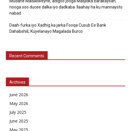
Mudane Madaxweyne, adigoo jooga Masjidka barakaysan,
nooga soo ducee dalka iyo dadkaba. Ilaahay ha ku mannaysto
nabad
Daah-furka iyo Xadhig ka jarka Fooqa Cusub Ee Bank
DahabshiiL Kuyelanayo Magalada Burco
Recent Comments
Archives
June 2026
May 2026
July 2025
June 2025
May 2025