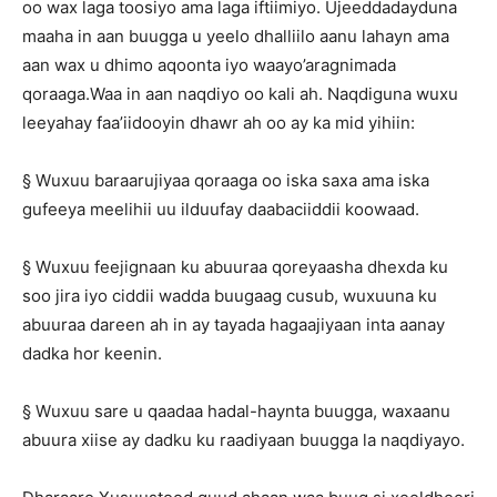
oo wax laga toosiyo ama laga iftiimiyo. Ujeeddadayduna
maaha in aan buugga u yeelo dhalliilo aanu lahayn ama
aan wax u dhimo aqoonta iyo waayo’aragnimada
qoraaga.Waa in aan naqdiyo oo kali ah. Naqdiguna wuxu
leeyahay faa’iidooyin dhawr ah oo ay ka mid yihiin:
§ Wuxuu baraarujiyaa qoraaga oo iska saxa ama iska
gufeeya meelihii uu ilduufay daabaciiddii koowaad.
§ Wuxuu feejignaan ku abuuraa qoreyaasha dhexda ku
soo jira iyo ciddii wadda buugaag cusub, wuxuuna ku
abuuraa dareen ah in ay tayada hagaajiyaan inta aanay
dadka hor keenin.
§ Wuxuu sare u qaadaa hadal-haynta buugga, waxaanu
abuura xiise ay dadku ku raadiyaan buugga la naqdiyayo.