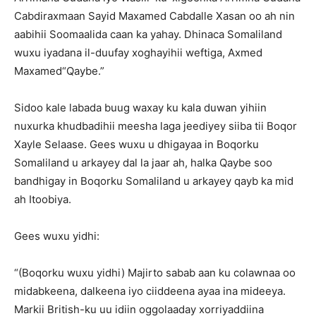
Cabdiraxmaan Sayid Maxamed Cabdalle Xasan oo ah nin
aabihii Soomaalida caan ka yahay. Dhinaca Somaliland
wuxu iyadana il-duufay xoghayihii weftiga, Axmed
Maxamed“Qaybe.”
Sidoo kale labada buug waxay ku kala duwan yihiin
nuxurka khudbadihii meesha laga jeediyey siiba tii Boqor
Xayle Selaase. Gees wuxu u dhigayaa in Boqorku
Somaliland u arkayey dal la jaar ah, halka Qaybe soo
bandhigay in Boqorku Somaliland u arkayey qayb ka mid
ah Itoobiya.
Gees wuxu yidhi:
“(Boqorku wuxu yidhi) Majirto sabab aan ku colawnaa oo
midabkeena, dalkeena iyo ciiddeena ayaa ina mideeya.
Markii British-ku uu idiin oggolaaday xorriyaddiina