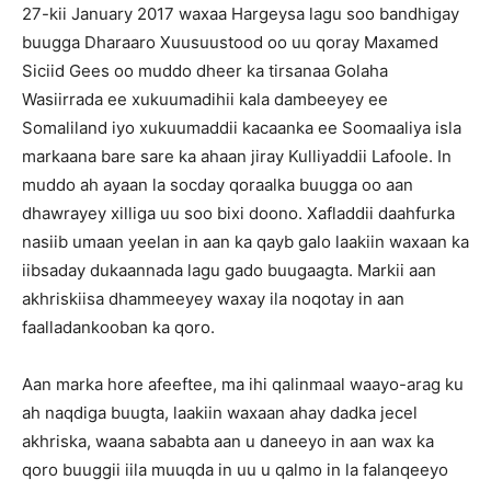
27-kii January 2017 waxaa Hargeysa lagu soo bandhigay
buugga Dharaaro Xuusuustood oo uu qoray Maxamed
Siciid Gees oo muddo dheer ka tirsanaa Golaha
Wasiirrada ee xukuumadihii kala dambeeyey ee
Somaliland iyo xukuumaddii kacaanka ee Soomaaliya isla
markaana bare sare ka ahaan jiray Kulliyaddii Lafoole. In
muddo ah ayaan la socday qoraalka buugga oo aan
dhawrayey xilliga uu soo bixi doono. Xafladdii daahfurka
nasiib umaan yeelan in aan ka qayb galo laakiin waxaan ka
iibsaday dukaannada lagu gado buugaagta. Markii aan
akhriskiisa dhammeeyey waxay ila noqotay in aan
faalladankooban ka qoro.
Aan marka hore afeeftee, ma ihi qalinmaal waayo-arag ku
ah naqdiga buugta, laakiin waxaan ahay dadka jecel
akhriska, waana sababta aan u daneeyo in aan wax ka
qoro buuggii iila muuqda in uu u qalmo in la falanqeeyo