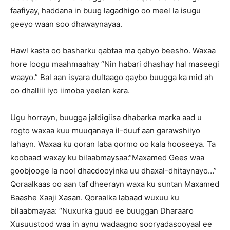
faafiyay, haddana in buug lagadhigo oo meel la isugu
geeyo waan soo dhawaynayaa.
Hawl kasta oo basharku qabtaa ma qabyo beesho. Waxaa
hore loogu maahmaahay “Nin habari dhashay hal maseegi
waayo.” Bal aan isyara dultaago qaybo buugga ka mid ah
oo dhalliil iyo iimoba yeelan kara.
Ugu horrayn, buugga jaldigiisa dhabarka marka aad u
rogto waxaa kuu muuqanaya il-duuf aan garawshiiyo
lahayn. Waxaa ku qoran laba qormo oo kala hooseeya. Ta
koobaad waxay ku bilaabmaysaa:“Maxamed Gees waa
goobjooge la nool dhacdooyinka uu dhaxal-dhitaynayo…”
Qoraalkaas oo aan taf dheerayn waxa ku suntan Maxamed
Baashe Xaaji Xasan. Qoraalka labaad wuxuu ku
bilaabmayaa: “Nuxurka guud ee buuggan Dharaaro
Xusuustood waa in aynu wadaagno sooryadasooyaal ee