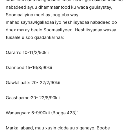
nabadeed ayuu dhammaantood ku wada guulaystay,
Soomaaliyina meel ay joogtaba way
mahadisayhawlgalladaa iyo heshiisyadaa nabadeed oo
dhex maray beelo Soomaaliyeed. Heshiisyadaa waxay
tusaale u soo qaadankarnaa:
Qararro:10-11/2/90kii
Dannood:15-16/8/90kii
Gawlallaale: 20- 22/2/90kii
Gaashaamo:20- 22/8/90kii
Wanaagsan: 6-9/90kii (Bogga 423)”
Marka labaad, muu xusin cidda uu xiganayo. Boobe