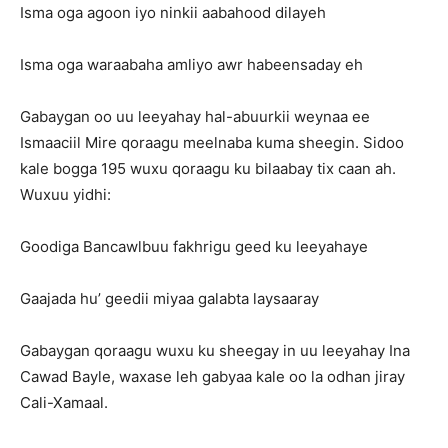
Isma oga agoon iyo ninkii aabahood dilayeh
Isma oga waraabaha amliyo awr habeensaday eh
Gabaygan oo uu leeyahay hal-abuurkii weynaa ee
Ismaaciil Mire qoraagu meelnaba kuma sheegin. Sidoo
kale bogga 195 wuxu qoraagu ku bilaabay tix caan ah.
Wuxuu yidhi:
Goodiga Bancawlbuu fakhrigu geed ku leeyahaye
Gaajada hu’ geedii miyaa galabta laysaaray
Gabaygan qoraagu wuxu ku sheegay in uu leeyahay Ina
Cawad Bayle, waxase leh gabyaa kale oo la odhan jiray
Cali-Xamaal.