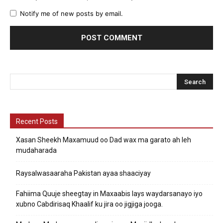
Notify me of new posts by email.
Recent Posts
Xasan Sheekh Maxamuud oo Dad wax ma garato ah leh
mudaharada
Raysalwasaaraha Pakistan ayaa shaaciyay
Fahiima Quuje sheegtay in Maxaabis lays waydarsanayo iyo
xubno Cabdirisaq Khaalif ku jira oo jigjiga jooga.