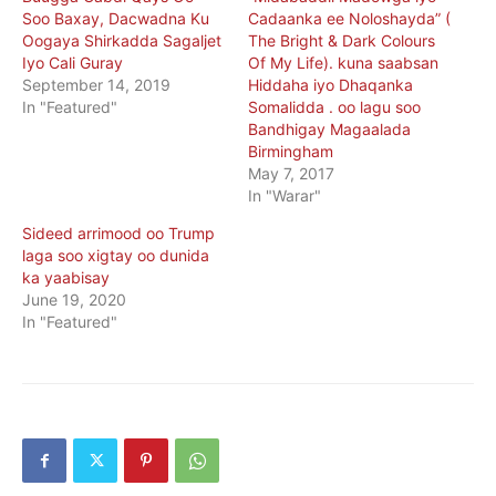
Soo Baxay, Dacwadna Ku
Cadaanka ee Noloshayda” (
Oogaya Shirkadda Sagaljet
The Bright & Dark Colours
Iyo Cali Guray
Of My Life). kuna saabsan
September 14, 2019
Hiddaha iyo Dhaqanka
In "Featured"
Somalidda . oo lagu soo
Bandhigay Magaalada
Birmingham
May 7, 2017
In "Warar"
Sideed arrimood oo Trump
laga soo xigtay oo dunida
ka yaabisay
June 19, 2020
In "Featured"