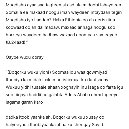
Muqdisho ayaa aad tagteen si aad ula midoobi lahaydeen
Somalia ee maxaad noogu iman waydeen intaydaan tegin
Muqdisho iyo Landon? Halka Ethiopia oo ah deriskiina
koowaad oo ah dal madaw, maxaad annaga noogu soo
horreyn waydeen hadhaw waxaad doontaan sameeyoo
(B.24aad).”
Qaybe wuxu qoray:
“(Boqorku wuxu yidhi) Soomaalidu waa qowmiyad
Itoobiya ka midah laakiin uu isticmaarku duufsaday.
Wuxuu yidhi tusaale ahaan xoghayihiinu isaga oo farta igu
soo fiiqaya haddii uu galabta Addis Ababa dhex lugeeyo
lagama garan karo
dadka Itoobiyaanka ah. Boqorku wuxuu xusay oo
halyeeyadii Itoobiyaanka ahaa ku sheegay Sayid