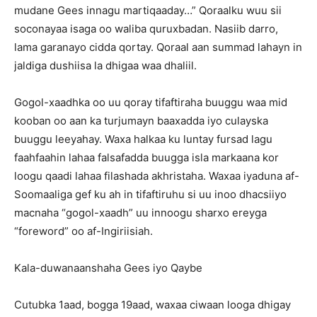
mudane Gees innagu martiqaaday…” Qoraalku wuu sii
soconayaa isaga oo waliba quruxbadan. Nasiib darro,
lama garanayo cidda qortay. Qoraal aan summad lahayn in
jaldiga dushiisa la dhigaa waa dhaliil.
Gogol-xaadhka oo uu qoray tifaftiraha buuggu waa mid
kooban oo aan ka turjumayn baaxadda iyo culayska
buuggu leeyahay. Waxa halkaa ku luntay fursad lagu
faahfaahin lahaa falsafadda buugga isla markaana kor
loogu qaadi lahaa filashada akhristaha. Waxaa iyaduna af-
Soomaaliga gef ku ah in tifaftiruhu si uu inoo dhacsiiyo
macnaha “gogol-xaadh” uu innoogu sharxo ereyga
“foreword” oo af-Ingiriisiah.
Kala-duwanaanshaha Gees iyo Qaybe
Cutubka 1aad, bogga 19aad, waxaa ciwaan looga dhigay