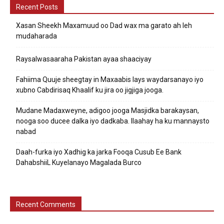
Recent Posts
Xasan Sheekh Maxamuud oo Dad wax ma garato ah leh
mudaharada
Raysalwasaaraha Pakistan ayaa shaaciyay
Fahiima Quuje sheegtay in Maxaabis lays waydarsanayo iyo
xubno Cabdirisaq Khaalif ku jira oo jigjiga jooga.
Mudane Madaxweyne, adigoo jooga Masjidka barakaysan,
nooga soo ducee dalka iyo dadkaba. Ilaahay ha ku mannaysto
nabad
Daah-furka iyo Xadhig ka jarka Fooqa Cusub Ee Bank
DahabshiiL Kuyelanayo Magalada Burco
Recent Comments