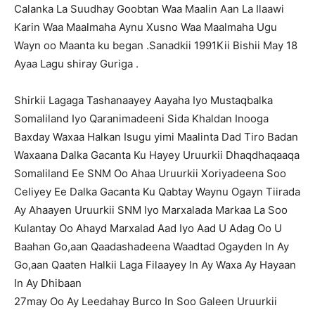
Calanka La Suudhay Goobtan Waa Maalin Aan La Ilaawi
Karin Waa Maalmaha Aynu Xusno Waa Maalmaha Ugu
Wayn oo Maanta ku began .Sanadkii 1991Kii Bishii May 18
Ayaa Lagu shiray Guriga .
Shirkii Lagaga Tashanaayey Aayaha Iyo Mustaqbalka
Somaliland Iyo Qaranimadeeni Sida Khaldan Inooga
Baxday Waxaa Halkan Isugu yimi Maalinta Dad Tiro Badan
Waxaana Dalka Gacanta Ku Hayey Uruurkii Dhaqdhaqaaqa
Somaliland Ee SNM Oo Ahaa Uruurkii Xoriyadeena Soo
Celiyey Ee Dalka Gacanta Ku Qabtay Waynu Ogayn Tiirada
Ay Ahaayen Uruurkii SNM Iyo Marxalada Markaa La Soo
Kulantay Oo Ahayd Marxalad Aad Iyo Aad U Adag Oo U
Baahan Go,aan Qaadashadeena Waadtad Ogayden In Ay
Go,aan Qaaten Halkii Laga Filaayey In Ay Waxa Ay Hayaan
In Ay Dhibaan
27may Oo Ay Leedahay Burco In Soo Galeen Uruurkii