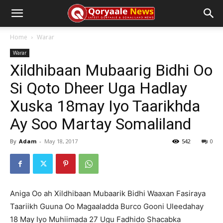
Home
Warar
Warar
Xildhibaan Mubaarig Bidhi Oo
Si Qoto Dheer Uga Hadlay
Xuska 18may Iyo Taarikhda
Ay Soo Martay Somaliland
By
Adam
-
May 18, 2017
542
0
Aniga Oo ah Xildhibaan Mubaarik Bidhi Waaxan Fasiraya
Taariikh Guuna Oo Magaaladda Burco Gooni Uleedahay
18 May Iyo Muhiimada 27 Ugu Fadhido Shacabka