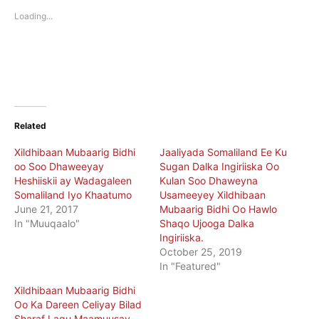
in
in
new
new
Loading...
window)
window)
Related
Xildhibaan Mubaarig Bidhi
Jaaliyada Somaliland Ee Ku
oo Soo Dhaweeyay
Sugan Dalka Ingiriiska Oo
Heshiiskii ay Wadagaleen
Kulan Soo Dhaweyna
Somaliland Iyo Khaatumo
Usameeyey Xildhibaan
June 21, 2017
Mubaarig Bidhi Oo Hawlo
In "Muuqaalo"
Shaqo Ujooga Dalka
Ingiriiska.
October 25, 2019
In "Featured"
Xildhibaan Mubaarig Bidhi
Oo Ka Dareen Celiyay Bilad
Sharaf Lagu Maamuusay