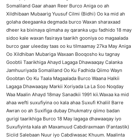
Somaliland Gaar ahaan Reer Burco Aniga oo ah
Xildhibaan Mubaarig Yuusuf Cilmi (Bidhi) Oo ka mid ah
golaha deegaanka degmada burco Waxan sharaxaad
dheer ka bixinaya qiimaha ay qaranka ugu fadhido 18 may
sidoo kale waxan fasiraya taarikh gooniya oo magaalada
burco gaar uleeday taas oo ku tilmaamay 27ka May Aniga
Oo Xildhiban Mubariga Waxaan Booqosho ku tagnay
Goobtii Taarikhiga Ahayd Lagaga Dhawaaqay Calanka
Jamhuuriyada Somaliland Oo Ku Fadhida Qiimo Wayn
Goobtan Oo Ku Taala Magaalada Burco Waana Halkii
Lagaga Dhawaaqay Markii Xoriyada La La Soo Noqday
Waa Maalin Ahayd 18may Sanadkii 1991 kii.Waxaa ka mid
ahaa wefti suxufiyina oo kala ahaa Suxufi Khaliil Barre
Awran oo ah Suxifiga dubay Dhukmatry qiimo badan
gurigi taarikhiga Burco 18 May lagaga dhawaaqay iyo
Suxufiyinta kala ah Maxamuud Cabdiraxmaan (Fantastik)
Siciid Salebaan Nuur iyo Cabdiwasac Khuum. Maalinta