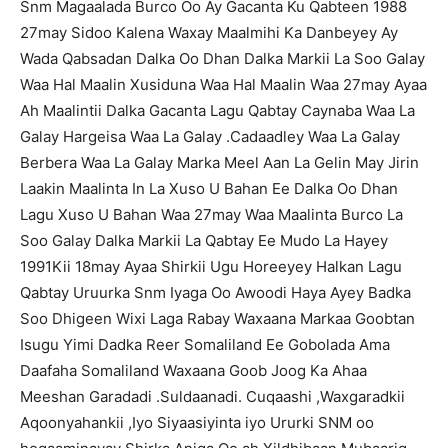
Snm Magaalada Burco Oo Ay Gacanta Ku Qabteen 1988
27may Sidoo Kalena Waxay Maalmihi Ka Danbeyey Ay
Wada Qabsadan Dalka Oo Dhan Dalka Markii La Soo Galay
Waa Hal Maalin Xusiduna Waa Hal Maalin Waa 27may Ayaa
Ah Maalintii Dalka Gacanta Lagu Qabtay Caynaba Waa La
Galay Hargeisa Waa La Galay .Cadaadley Waa La Galay
Berbera Waa La Galay Marka Meel Aan La Gelin May Jirin
Laakin Maalinta In La Xuso U Bahan Ee Dalka Oo Dhan
Lagu Xuso U Bahan Waa 27may Waa Maalinta Burco La
Soo Galay Dalka Markii La Qabtay Ee Mudo La Hayey
1991Kii 18may Ayaa Shirkii Ugu Horeeyey Halkan Lagu
Qabtay Uruurka Snm Iyaga Oo Awoodi Haya Ayey Badka
Soo Dhigeen Wixi Laga Rabay Waxaana Markaa Goobtan
Isugu Yimi Dadka Reer Somaliland Ee Gobolada Ama
Daafaha Somaliland Waxaana Goob Joog Ka Ahaa
Meeshan Garadadi .Suldaanadi. Cuqaashi ,Waxgaradkii
Aqoonyahankii ,Iyo Siyaasiyinta iyo Ururki SNM oo