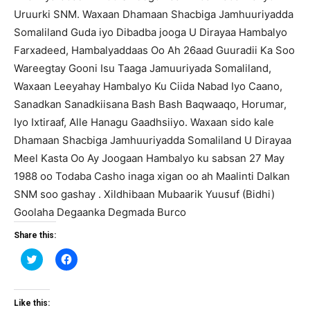
Uruurki SNM. Waxaan Dhamaan Shacbiga Jamhuuriyadda
Somaliland Guda iyo Dibadba jooga U Dirayaa Hambalyo
Farxadeed, Hambalyaddaas Oo Ah 26aad Guuradii Ka Soo
Wareegtay Gooni Isu Taaga Jamuuriyada Somaliland,
Waxaan Leeyahay Hambalyo Ku Ciida Nabad Iyo Caano,
Sanadkan Sanadkiisana Bash Bash Baqwaaqo, Horumar,
Iyo Ixtiraaf, Alle Hanagu Gaadhsiiyo. Waxaan sido kale
Dhamaan Shacbiga Jamhuuriyadda Somaliland U Dirayaa
Meel Kasta Oo Ay Joogaan Hambalyo ku sabsan 27 May
1988 oo Todaba Casho inaga xigan oo ah Maalinti Dalkan
SNM soo gashay . Xildhibaan Mubaarik Yuusuf (Bidhi)
Goolaha Degaanka Degmada Burco
Share this:
Click
Click
to
to
share
share
on
on
Twitter
Facebook
(Opens
(Opens
Like this: