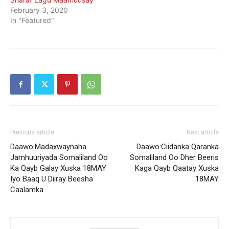
February 3, 2020
In "Featured"
Previous article
Next article
Daawo:Madaxwaynaha
Daawo:Ciidanka Qaranka
Jamhuuriyada Somaliland Oo
Somaliland Oo Dher Beeris
Ka Qayb Galay Xuska 18MAY
Kaga Qayb Qaatay Xuska
Iyo Baaq U Diiray Beesha
18MAY
Caalamka