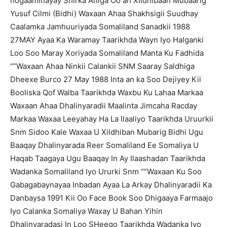
hogaaminayay Shirka Aniga Oo ah Xildhibaan Mubaarig
Yusuf Cilmi (Bidhi) Waxaan Ahaa Shakhsigii Suudhay
Caalamka Jamhuuriyada Somaliland Sanadkii 1988
27MAY Ayaa Ka Waramay Taarikhda Wayn Iyo Halganki
Loo Soo Maray Xoriyada Somaliland Manta Ku Fadhida
“”Waxaan Ahaa Ninkii Calankii SNM Saaray Saldhiga
Dheexe Burco 27 May 1988 Inta an ka Soo Dejiyey Kii
Booliska Qof Walba Taarikhda Waxbu Ku Lahaa Markaa
Waxaan Ahaa Dhalinyaradii Maalinta Jimcaha Racday
Markaa Waxaa Leeyahay Ha La Ilaaliyo Taarikhda Uruurkii
Snm Sidoo Kale Waxaa U Xildhiban Mubarig Bidhi Ugu
Baaqay Dhalinyarada Reer Somaliland Ee Somaliya U
Haqab Taagaya Ugu Baaqay In Ay Ilaashadan Taarikhda
Wadanka Somaliland Iyo Ururki Snm “”Waxaan Ku Soo
Gabagabaynayaa Inbadan Ayaa La Arkay Dhalinyaradii Ka
Danbaysa 1991 Kii Oo Face Book Soo Dhigaaya Farmaajo
Iyo Calanka Somaliya Waxay U Bahan Yihin
Dhalinyaradasi In Loo SHeego Taarikhda Wadanka Iyo