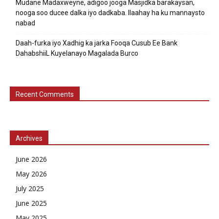
Mudane Madaxweyne, adigoo jooga Masjidka barakaysan,
nooga soo ducee dalka iyo dadkaba. Ilaahay ha ku mannaysto
nabad
Daah-furka iyo Xadhig ka jarka Fooqa Cusub Ee Bank
DahabshiiL Kuyelanayo Magalada Burco
Recent Comments
Archives
June 2026
May 2026
July 2025
June 2025
May 2025