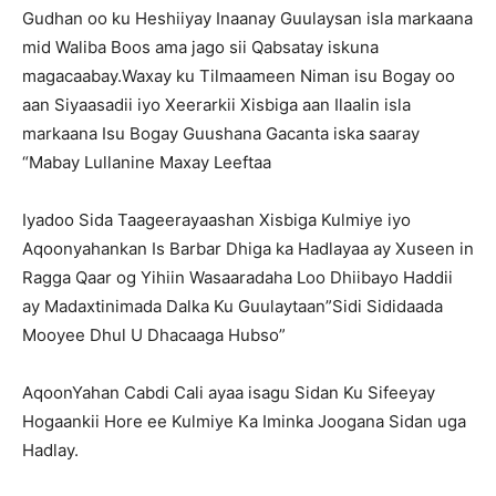
Gudhan oo ku Heshiiyay Inaanay Guulaysan isla markaana
mid Waliba Boos ama jago sii Qabsatay iskuna
magacaabay.Waxay ku Tilmaameen Niman isu Bogay oo
aan Siyaasadii iyo Xeerarkii Xisbiga aan Ilaalin isla
markaana Isu Bogay Guushana Gacanta iska saaray
“Mabay Lullanine Maxay Leeftaa
Iyadoo Sida Taageerayaashan Xisbiga Kulmiye iyo
Aqoonyahankan Is Barbar Dhiga ka Hadlayaa ay Xuseen in
Ragga Qaar og Yihiin Wasaaradaha Loo Dhiibayo Haddii
ay Madaxtinimada Dalka Ku Guulaytaan”Sidi Sididaada
Mooyee Dhul U Dhacaaga Hubso”
AqoonYahan Cabdi Cali ayaa isagu Sidan Ku Sifeeyay
Hogaankii Hore ee Kulmiye Ka Iminka Joogana Sidan uga
Hadlay.