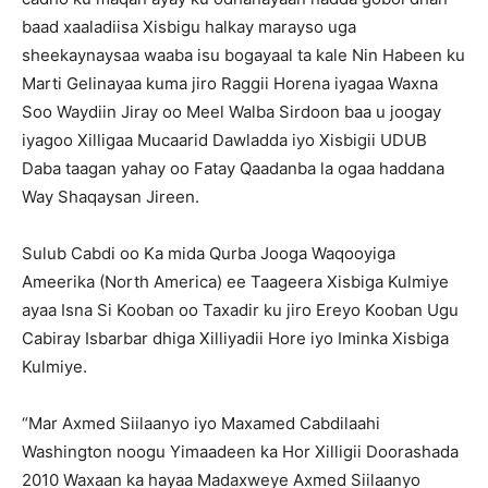
baad xaaladiisa Xisbigu halkay marayso uga
sheekaynaysaa waaba isu bogayaal ta kale Nin Habeen ku
Marti Gelinayaa kuma jiro Raggii Horena iyagaa Waxna
Soo Waydiin Jiray oo Meel Walba Sirdoon baa u joogay
iyagoo Xilligaa Mucaarid Dawladda iyo Xisbigii UDUB
Daba taagan yahay oo Fatay Qaadanba la ogaa haddana
Way Shaqaysan Jireen.
Sulub Cabdi oo Ka mida Qurba Jooga Waqooyiga
Ameerika (North America) ee Taageera Xisbiga Kulmiye
ayaa Isna Si Kooban oo Taxadir ku jiro Ereyo Kooban Ugu
Cabiray Isbarbar dhiga Xilliyadii Hore iyo Iminka Xisbiga
Kulmiye.
“Mar Axmed Siilaanyo iyo Maxamed Cabdilaahi
Washington noogu Yimaadeen ka Hor Xilligii Doorashada
2010 Waxaan ka hayaa Madaxweye Axmed Siilaanyo