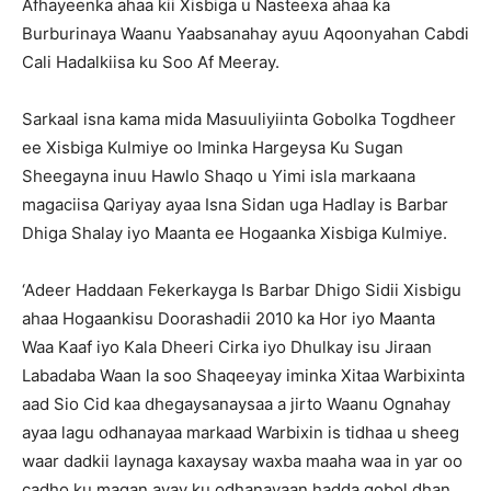
Afhayeenka ahaa kii Xisbiga u Nasteexa ahaa ka
Burburinaya Waanu Yaabsanahay ayuu Aqoonyahan Cabdi
Cali Hadalkiisa ku Soo Af Meeray.
Sarkaal isna kama mida Masuuliyiinta Gobolka Togdheer
ee Xisbiga Kulmiye oo Iminka Hargeysa Ku Sugan
Sheegayna inuu Hawlo Shaqo u Yimi isla markaana
magaciisa Qariyay ayaa Isna Sidan uga Hadlay is Barbar
Dhiga Shalay iyo Maanta ee Hogaanka Xisbiga Kulmiye.
‘Adeer Haddaan Fekerkayga Is Barbar Dhigo Sidii Xisbigu
ahaa Hogaankisu Doorashadii 2010 ka Hor iyo Maanta
Waa Kaaf iyo Kala Dheeri Cirka iyo Dhulkay isu Jiraan
Labadaba Waan la soo Shaqeeyay iminka Xitaa Warbixinta
aad Sio Cid kaa dhegaysanaysaa a jirto Waanu Ognahay
ayaa lagu odhanayaa markaad Warbixin is tidhaa u sheeg
waar dadkii laynaga kaxaysay waxba maaha waa in yar oo
cadho ku maqan ayay ku odhanayaan hadda gobol dhan