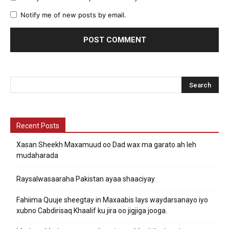
Notify me of new posts by email.
Recent Posts
Xasan Sheekh Maxamuud oo Dad wax ma garato ah leh
mudaharada
Raysalwasaaraha Pakistan ayaa shaaciyay
Fahiima Quuje sheegtay in Maxaabis lays waydarsanayo iyo
xubno Cabdirisaq Khaalif ku jira oo jigjiga jooga.