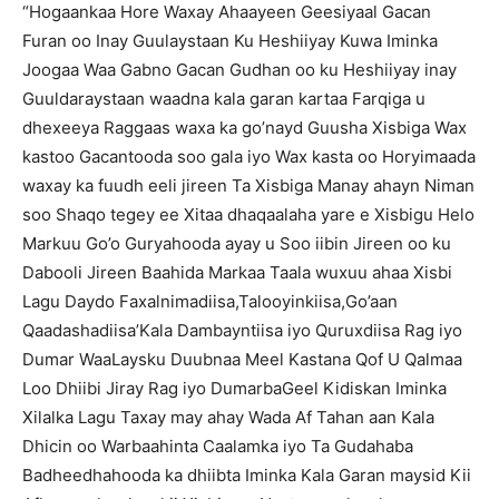
“Hogaankaa Hore Waxay Ahaayeen Geesiyaal Gacan
Furan oo Inay Guulaystaan Ku Heshiiyay Kuwa Iminka
Joogaa Waa Gabno Gacan Gudhan oo ku Heshiiyay inay
Guuldaraystaan waadna kala garan kartaa Farqiga u
dhexeeya Raggaas waxa ka go’nayd Guusha Xisbiga Wax
kastoo Gacantooda soo gala iyo Wax kasta oo Horyimaada
waxay ka fuudh eeli jireen Ta Xisbiga Manay ahayn Niman
soo Shaqo tegey ee Xitaa dhaqaalaha yare e Xisbigu Helo
Markuu Go’o Guryahooda ayay u Soo iibin Jireen oo ku
Dabooli Jireen Baahida Markaa Taala wuxuu ahaa Xisbi
Lagu Daydo Faxalnimadiisa,Talooyinkiisa,Go’aan
Qaadashadiisa’Kala Dambayntiisa iyo Quruxdiisa Rag iyo
Dumar WaaLaysku Duubnaa Meel Kastana Qof U Qalmaa
Loo Dhiibi Jiray Rag iyo DumarbaGeel Kidiskan Iminka
Xilalka Lagu Taxay may ahay Wada Af Tahan aan Kala
Dhicin oo Warbaahinta Caalamka iyo Ta Gudahaba
Badheedhahooda ka dhiibta Iminka Kala Garan maysid Kii