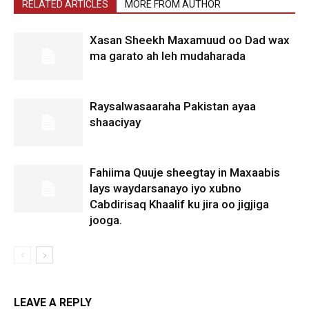
RELATED ARTICLES
MORE FROM AUTHOR
Xasan Sheekh Maxamuud oo Dad wax
ma garato ah leh mudaharada
Raysalwasaaraha Pakistan ayaa
shaaciyay
Fahiima Quuje sheegtay in Maxaabis
lays waydarsanayo iyo xubno
Cabdirisaq Khaalif ku jira oo jigjiga
jooga.
LEAVE A REPLY