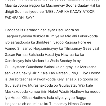
Maanta Jooga iyagoo ku Macneeyay Soona Qaatay Hal ku
dhigii Soomaaliyeed ee “MEEL AAR KA KACAY ATOOR
FADHFADHIISAY”
Haddaba is Barbardhigan ayaa Dad Doora oo
Taageerayaasha Xisbiga Kulmiye ka Mid ahi Fekerkooda
iyo aaraadooda ka dhiibteen iyagoo Raggaa Hore ee
Axmed Siilaanyo Hogaaminayey ku Tilmaamay Geesiyaal
Gacan Furnaa Bulshada Hadal iyo Hawraarba ku
Qancinayey Isla Markaa ku Wada Socday in ay
Guulaystaan Guushana Walaal ka dhigtay isla Markaana
aan kala Shakiyi Jirin,Kala Xan Qarsan Jirin,Hiil iyo Hooba
is Garab taagnaa Mawqifkooda Kelyi ahaa Xisbigooda oo
Guulaysta iyo Murashaxooda oo Guulaystay Wax kale
Maskaxdooda kumuu jirin Hebel Wasiir Hadhow ha noqdo
iyo Hebel Xilkaa Hadhow hala siiyo,Iyagoo Ragga
Hogaanka ah ee Iminka ku Tilmaamay Niman Gacma