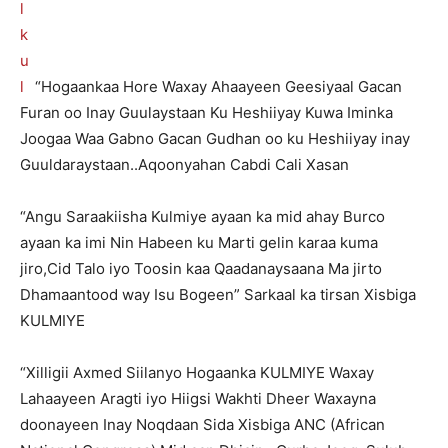
“Hogaankaa Hore Waxay Ahaayeen Geesiyaal Gacan
Furan oo Inay Guulaystaan Ku Heshiiyay Kuwa Iminka
Joogaa Waa Gabno Gacan Gudhan oo ku Heshiiyay inay
Guuldaraystaan..Aqoonyahan Cabdi Cali Xasan
“Angu Saraakiisha Kulmiye ayaan ka mid ahay Burco
ayaan ka imi Nin Habeen ku Marti gelin karaa kuma
jiro,Cid Talo iyo Toosin kaa Qaadanaysaana Ma jirto
Dhamaantood way Isu Bogeen” Sarkaal ka tirsan Xisbiga
KULMIYE
“Xilligii Axmed Siilanyo Hogaanka KULMIYE Waxay
Lahaayeen Aragti iyo Hiigsi Wakhti Dheer Waxayna
doonayeen Inay Noqdaan Sida Xisbiga ANC (African