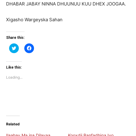
DHABAR JABAY NINNA DHUUNUU KUU DHEX JOOGAA.
Xigasho Wargeyska Sahan
Share this:
Click
Click
to
to
share
share
on
on
Twitter
Facebook
(Opens
(Opens
Like this:
in
in
new
new
Loading...
window)
window)
Related
Ilaahay Ma ina Dilayaa
Kooxdii Banfadhiga Iyo