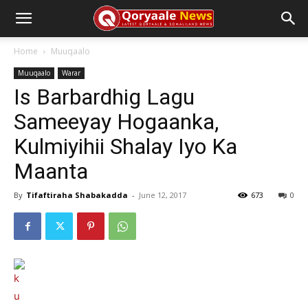
Home
Muuqaalo
Muuqaalo
Warar
Is Barbardhig Lagu
Sameeyay Hogaanka,
Kulmiyihii Shalay Iyo Ka
Maanta
By
Tifaftiraha Shabakadda
-
June 12, 2017
673
0