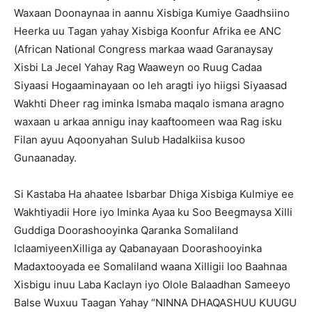
Waxaan Doonaynaa in aannu Xisbiga Kumiye Gaadhsiino
Heerka uu Tagan yahay Xisbiga Koonfur Afrika ee ANC
(African National Congress markaa waad Garanaysay
Xisbi La Jecel Yahay Rag Waaweyn oo Ruug Cadaa
Siyaasi Hogaaminayaan oo leh aragti iyo hiigsi Siyaasad
Wakhti Dheer rag iminka Ismaba maqalo ismana aragno
waxaan u arkaa annigu inay kaaftoomeen waa Rag isku
Filan ayuu Aqoonyahan Sulub Hadalkiisa kusoo
Gunaanaday.
Si Kastaba Ha ahaatee Isbarbar Dhiga Xisbiga Kulmiye ee
Wakhtiyadii Hore iyo Iminka Ayaa ku Soo Beegmaysa Xilli
Guddiga Doorashooyinka Qaranka Somaliland
IclaamiyeenXilliga ay Qabanayaan Doorashooyinka
Madaxtooyada ee Somaliland waana Xilligii loo Baahnaa
Xisbigu inuu Laba Kaclayn iyo Olole Balaadhan Sameeyo
Balse Wuxuu Taagan Yahay “NINNA DHAQASHUU KUUGU