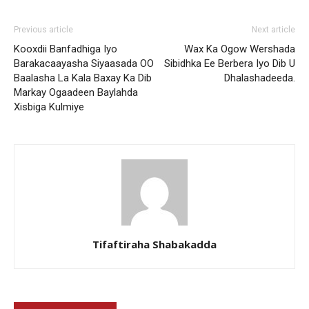
Previous article
Next article
Kooxdii Banfadhiga Iyo
Wax Ka Ogow Wershada
Barakacaayasha Siyaasada OO
Sibidhka Ee Berbera Iyo Dib U
Baalasha La Kala Baxay Ka Dib
Dhalashadeeda.
Markay Ogaadeen Baylahda
Xisbiga Kulmiye
Tifaftiraha Shabakadda