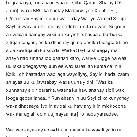
hagranaaya, run ahaan waa masiibo Qaran. Shalay (26
Juun), waxa BBC ka hadlay Madaxwayne Xigaha SL,
C/raxmaan Saylici oo uu warsaday Wariye Axmed S Cige.
Saylici waxa uu ka hadlay qodobbo kala duwan. Si gooni
ah waxa ii damqay wixii uu ka yidhi dhaqaale burburka
xiligan taagan, ee ka dhashay qiimo beelka lacagta SL ee
sida xawliga ah ku socda. Warka Saylici sheegay ma
ahayn mid sinaba loo qaadan karo, Wariye Cigge na waa
uu iska dhegaystay uun ee wax su’aal ah kuma celinin.
Kolkii dhibaatadan wax laga waydiiyay, Saylici hadal caam
ah ayaa uu ku jawaabay, waxa uuna yidhi, “Waa ka
xunnahay sixir bararka, waana ku hawlanahay sidii wax
looga qaban lahaa…” Run ahaan in uu Saylici ka xunyahay
waxa dhacaaya, iyo in ay xal ku hawlanyihiin midkoodna
wax marag ah oo muujinayaa ma jiro haba yaraadee.
Wariyaha ayaa ay ahayd in uu masuulka waydiiyo in uu