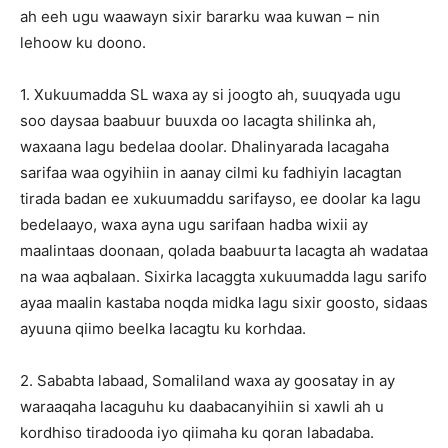
ah eeh ugu waawayn sixir bararku waa kuwan – nin
lehoow ku doono.
1. Xukuumadda SL waxa ay si joogto ah, suuqyada ugu
soo daysaa baabuur buuxda oo lacagta shilinka ah,
waxaana lagu bedelaa doolar. Dhalinyarada lacagaha
sarifaa waa ogyihiin in aanay cilmi ku fadhiyin lacagtan
tirada badan ee xukuumaddu sarifayso, ee doolar ka lagu
bedelaayo, waxa ayna ugu sarifaan hadba wixii ay
maalintaas doonaan, qolada baabuurta lacagta ah wadataa
na waa aqbalaan. Sixirka lacaggta xukuumadda lagu sarifo
ayaa maalin kastaba noqda midka lagu sixir goosto, sidaas
ayuuna qiimo beelka lacagtu ku korhdaa.
2. Sababta labaad, Somaliland waxa ay goosatay in ay
waraaqaha lacaguhu ku daabacanyihiin si xawli ah u
kordhiso tiradooda iyo qiimaha ku qoran labadaba.