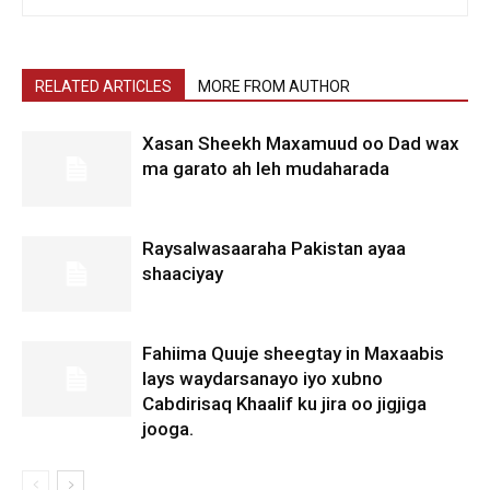
RELATED ARTICLES
MORE FROM AUTHOR
Xasan Sheekh Maxamuud oo Dad wax
ma garato ah leh mudaharada
Raysalwasaaraha Pakistan ayaa
shaaciyay
Fahiima Quuje sheegtay in Maxaabis
lays waydarsanayo iyo xubno
Cabdirisaq Khaalif ku jira oo jigjiga
jooga.