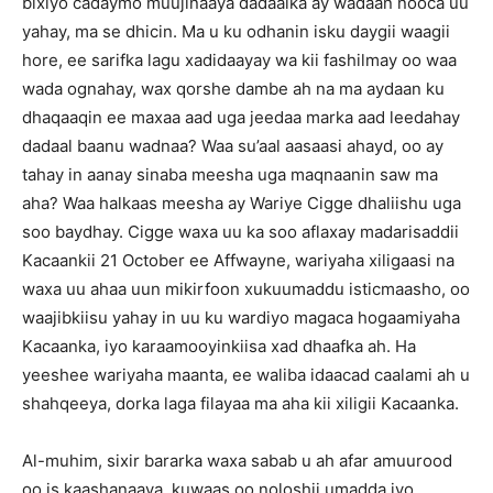
bixiyo cadaymo muujinaaya dadaalka ay wadaan nooca uu
yahay, ma se dhicin. Ma u ku odhanin isku daygii waagii
hore, ee sarifka lagu xadidaayay wa kii fashilmay oo waa
wada ognahay, wax qorshe dambe ah na ma aydaan ku
dhaqaaqin ee maxaa aad uga jeedaa marka aad leedahay
dadaal baanu wadnaa? Waa su’aal aasaasi ahayd, oo ay
tahay in aanay sinaba meesha uga maqnaanin saw ma
aha? Waa halkaas meesha ay Wariye Cigge dhaliishu uga
soo baydhay. Cigge waxa uu ka soo aflaxay madarisaddii
Kacaankii 21 October ee Affwayne, wariyaha xiligaasi na
waxa uu ahaa uun mikirfoon xukuumaddu isticmaasho, oo
waajibkiisu yahay in uu ku wardiyo magaca hogaamiyaha
Kacaanka, iyo karaamooyinkiisa xad dhaafka ah. Ha
yeeshee wariyaha maanta, ee waliba idaacad caalami ah u
shahqeeya, dorka laga filayaa ma aha kii xiligii Kacaanka.
Al-muhim, sixir bararka waxa sabab u ah afar amuurood
oo is kaashanaaya, kuwaas oo noloshii umadda iyo