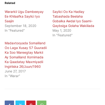
Related
Wararkii Ugu Dambeeyay
Saylici Oo Ka Hadlay
Ee Khilaafka Saylici Iyo
Tabashada Beelaha
Saajin
Gobalka Awdal Iyo Saami-
September 18, 2020
Qaybsiga Golaha Wakiilada
In "Featured"
May 1, 2020
In "Featured"
Madaxtooyada Somaliland
Oo Laga Xusay 57 Guuradii
Ka Soo Wareegtay Markii
Ay Somaliland Xornimada
Ka Qaadatay Maxmiyadii
Ingiriiska 26/Juun/1960
June 27, 2017
In "Warar"