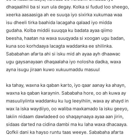
dhaqaalihii ba si xun ula degay. Kolka si fudud loo sheego,
xeerka aasaasiga ah ee suuqa iyo sixirka xukumaa waa
isu dheeli tirka baahida lacagaha qalaad iyo midda
gudaha. Kolba middii suuqqa ku badata ayaa qiimo
beesha, haatan na waxa suuqyada si xoogan ugu badan,
kuna soo korhdaaya lacagta waddanka ee shilinka.
Sababahan afarta ahi si isku mid ah ayaa ayh dhaawac
ugu gaysanayaan dhaqaalaha iyo nolosha dadka, waxa
ayna isugu jiraan kuwo xukuumaddu masuul
ka tahay, waxna ka qaban karto, iyo qaar aanay ka ahayn,
waxna ka qaban karaynin. Sababaha hore, oo ah kuwa ay
masuuliyiinta waddanku ku lug leeyihiin, waxa ay ahayd in
wax la iska waydiiyo, oo waliba maxkamado la isku geeyo,
lakiin nidaam dawladeed oo shaqaynaaya ayaa aan jirin,
sidaas darted na cidina dambi ma ku laha waxa dhacaaya.
Qofkii dani ka hayso runtu taas weeye. Sababaha afarta