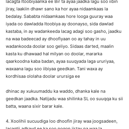
lacagta Itoobiyaanka ee Bir ta ayaa jaadka lagu soo iibin
jiray, laakiin dhawr sano ka hor ayaa nidaamkaas la
bedalay. Sababta nidaamkaas hore looga guuray waa
iyada oo dawladda Itoobiya ay doonayso, sida dawlad
kastaba, in ay wadankeeda lacag adagi soo gasho, jaadku
na waa badeecad ay dhoofiyaan oo ay tahay in uu
wadankooda doolar soo geliyo. Sidaas darted, maalin
kasta ku dhawaad hal milyan oo doolar, mararka
qaarkoodna kaba badan, ayaa suuqyada laga ururiyaa,
waxaana lagu soo iibiyaa geedkan. Tani waxa ay
kordhisaa ololaha doolar urursiga ee
dhinac ay xukuumaddu ka waddo, dhanka kale na
geedkan jaadka. Natijadu waa shilinka SL oo suuqqa ku sii
batta, waana sixir barar kale.
4. Xoolihii sucuudiga loo dhoofin jiray waa joogsadeen,
lacagtii adkayd ee ka soo noqon jirtay na waa la