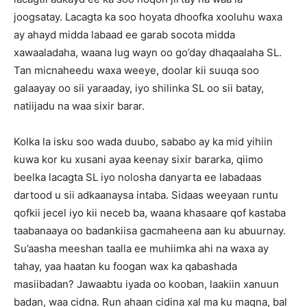
joogsatay. Lacagta ka soo hoyata dhoofka xooluhu waxa
ay ahayd midda labaad ee garab socota midda
xawaaladaha, waana lug wayn oo go’day dhaqaalaha SL.
Tan micnaheedu waxa weeye, doolar kii suuqa soo
galaayay oo sii yaraaday, iyo shilinka SL oo sii batay,
natiijadu na waa sixir barar.
Kolka la isku soo wada duubo, sababo ay ka mid yihiin
kuwa kor ku xusani ayaa keenay sixir bararka, qiimo
beelka lacagta SL iyo nolosha danyarta ee labadaas
dartood u sii adkaanaysa intaba. Sidaas weeyaan runtu
qofkii jecel iyo kii neceb ba, waana khasaare qof kastaba
taabanaaya oo badankiisa gacmaheena aan ku abuurnay.
Su’aasha meeshan taalla ee muhiimka ahi na waxa ay
tahay, yaa haatan ku foogan wax ka qabashada
masiibadan? Jawaabtu iyada oo kooban, laakiin xanuun
badan, waa cidna. Run ahaan cidina xal ma ku maqna, bal