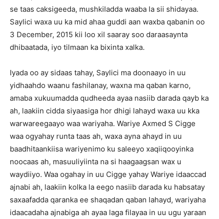
se taas caksigeeda, mushkiladda waaba la sii shidayaa.
Saylici waxa uu ka mid ahaa guddi aan waxba qabanin oo
3 December, 2015 kii loo xil saaray soo daraasaynta
dhibaatada, iyo tilmaan ka bixinta xalka.
Iyada oo ay sidaas tahay, Saylici ma doonaayo in uu
yidhaahdo waanu fashilanay, waxna ma qaban karno,
amaba xukuumadda qudheeda ayaa nasiib darada qayb ka
ah, laakiin cidda siyaasiga hor dhigi lahayd waxa uu kka
warwareegaayo waa wariyaha. Wariye Axmed S Cigge
waa ogyahay runta taas ah, waxa ayna ahayd in uu
baadhitaankiisa wariyenimo ku saleeyo xaqiiqooyinka
noocaas ah, masuuliyiinta na si haagaagsan wax u
waydiiyo. Waa ogahay in uu Cigge yahay Wariye idaaccad
ajnabi ah, laakiin kolka la eego nasiib darada ku habsatay
saxaafadda qaranka ee shaqadan qaban lahayd, wariyaha
idaacadaha ajnabiga ah ayaa laga filayaa in uu ugu yaraan