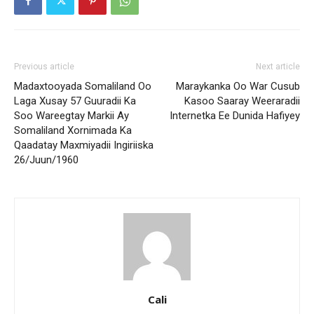
Previous article
Next article
Madaxtooyada Somaliland Oo
Maraykanka Oo War Cusub
Laga Xusay 57 Guuradii Ka
Kasoo Saaray Weeraradii
Soo Wareegtay Markii Ay
Internetka Ee Dunida Hafiyey
Somaliland Xornimada Ka
Qaadatay Maxmiyadii Ingiriiska
26/Juun/1960
Cali