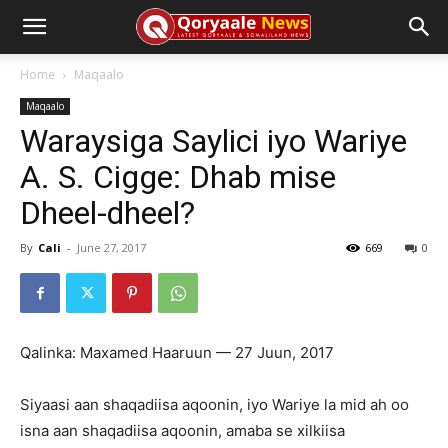
Home
Maqaalo
Maqaalo
Waraysiga Saylici iyo Wariye
A. S. Cigge: Dhab mise
Dheel-dheel?
By
Cali
-
June 27, 2017
669
0
Qalinka: Maxamed Haaruun — 27 Juun, 2017
Siyaasi aan shaqadiisa aqoonin, iyo Wariye la mid ah oo
isna aan shaqadiisa aqoonin, amaba se xilkiisa