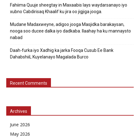
Fahiima Quuje sheegtay in Maxaabis lays waydarsanayo iyo
xubno Cabdirisaq Khaalif ku jira oo jigjiga jooga.
Mudane Madaxweyne, adigoo jooga Masjidka barakaysan,
nooga soo ducee dalka iyo dadkaba. Ilaahay ha ku mannaysto
nabad
Daah-furka iyo Xadhig ka jarka Fooqa Cusub Ee Bank
DahabshiiL Kuyelanayo Magalada Burco
Recent Comments
Archives
June 2026
May 2026