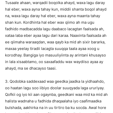
Tusaale ahaan, warqadii boqolka ahayd, waxa lagu daray
hal eber, waxa ayna tahay kun, middii shanta boqol ahayd
na, waxa lagu daray hal eber, waxa ayna maanta tahay
shan kun. Kordhinta hal eber wax qiimo ah ma ugu
fadhido madbacadda lagu daabaco lacagtan faalsada ah,
xataa laba eber ayaa lagu dari karaa. Naaxinta faalsada ah
ee qiimaha waraaqdan, waa qayb ka mid ah sixir bararka,
maxaa yeelay tiradii lacagta suuqqa taala ayaa xoog u
korodhay. Bangiga iyo masuuliyiinta ay arintani khusayso
in lala xisaabtamo, oo saxaafaddu wax waydiiso ayaa ay
ahayd, ma se dhacayso taasi.
3. Qodobka saddexaad waa geedka jaadka la yidhaahdo,
oo haatan lagu soo iibiyo doolar suuqyada laga ururiyay.
Qofkii og iyo kii aan ogaynba, geedkani waa mid ka mid ah
halista wadnaha u fadhida dhaqaalaha iyo caafimaadka
bulshada, aakhirka na in uu tirtiro ba ku socda. Awal hore