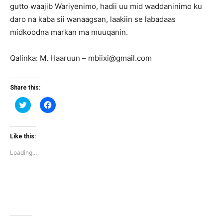
gutto waajib Wariyenimo, hadii uu mid waddaninimo ku
daro na kaba sii wanaagsan, laakiin se labadaas
midkoodna markan ma muuqanin.
Qalinka: M. Haaruun – mbiixi@gmail.com
Share this:
Click
Click
to
to
share
share
on
on
Twitter
Facebook
(Opens
(Opens
Like this:
in
in
new
new
Loading...
window)
window)