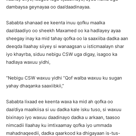
dambaysa geynayaa oo daa’daadinayaa.
Sababta shanaad ee keenta inuu qofku maalka
daa’daadiyo oo sheekh Maxamed oo ka hadlayey ayaa
sheegay inay ka mid tahay qofka oo la saaxiiba dadka aan
deeqda Ilaahay siiyey si wanaagsan u isticmaalayn shar
iyo khayrba, siduu nebigu CSW uga digay, isagoo ka
hadlaya waxuu yidhi,
“Nebigu CSW waxuu yidhi “Qof walba waxuu ku sugan
yahay dhaqanka saaxiibkii,”
Sababta lixaad ee keenta waxa ka mid ah qofka oo
daa’diya maalkiisa si uu dadka kale isku tuso, si waxuu
bixinayo iyo waxuu daadinayo dadka u arkaan, taasoo
nimcadii Ilaahay ku imtixaamay qofka iyo ummada
mahadnaqeedii, dadka qaarkood ka dhigayaan is-tus-