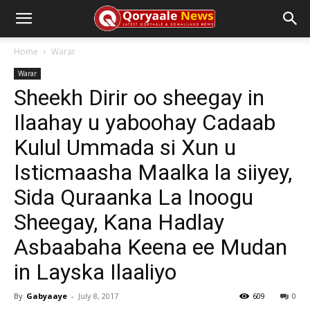
Home
Warar
Warar
Sheekh Dirir oo sheegay in
Ilaahay u yaboohay Cadaab
Kulul Ummada si Xun u
Isticmaasha Maalka la siiyey,
Sida Quraanka La Inoogu
Sheegay, Kana Hadlay
Asbaabaha Keena ee Mudan
in Layska Ilaaliyo
By
Gabyaaye
-
July 8, 2017
609
0