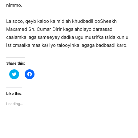
nimmo.
La soco, qeyb kaloo ka mid ah khudbadii ooSheekh
Maxamed Sh. Cumar Dirir kaga ahdlayo daraasad
caalamka laga sameeyey dadka ugu musrifka (sida xun u
isticmaalka maalka) iyo talooyinka lagaga badbaadi karo.
Share this:
Click
Click
to
to
share
share
on
on
Twitter
Facebook
(Opens
(Opens
Like this:
in
in
new
new
Loading...
window)
window)