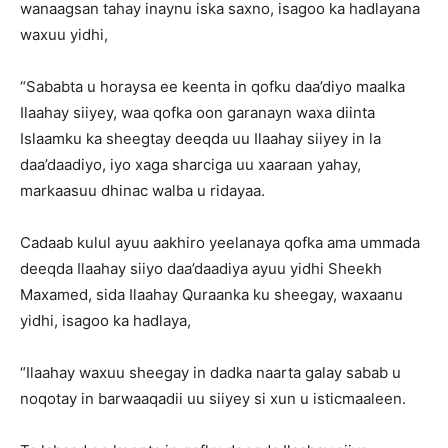
wanaagsan tahay inaynu iska saxno, isagoo ka hadlayana
waxuu yidhi,
“Sababta u horaysa ee keenta in qofku daa’diyo maalka
Ilaahay siiyey, waa qofka oon garanayn waxa diinta
Islaamku ka sheegtay deeqda uu Ilaahay siiyey in la
daa’daadiyo, iyo xaga sharciga uu xaaraan yahay,
markaasuu dhinac walba u ridayaa.
Cadaab kulul ayuu aakhiro yeelanaya qofka ama ummada
deeqda Ilaahay siiyo daa’daadiya ayuu yidhi Sheekh
Maxamed, sida Ilaahay Quraanka ku sheegay, waxaanu
yidhi, isagoo ka hadlaya,
“Ilaahay waxuu sheegay in dadka naarta galay sabab u
noqotay in barwaaqadii uu siiyey si xun u isticmaaleen.