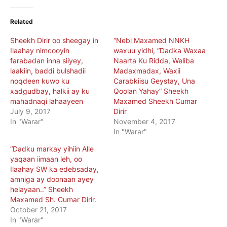
Related
Sheekh Dirir oo sheegay in
“Nebi Maxamed NNKH
Ilaahay nimcooyin
waxuu yidhi, “Dadka Waxaa
farabadan inna siiyey,
Naarta Ku Ridda, Weliba
laakiin, baddi bulshadii
Madaxmadax, Waxii
noqdeen kuwo ku
Carabkiisu Geystay, Una
xadgudbay, halkii ay ku
Qoolan Yahay” Sheekh
mahadnaqi lahaayeen
Maxamed Sheekh Cumar
July 9, 2017
Dirir
In "Warar"
November 4, 2017
In "Warar"
“Dadku markay yihiin Alle
yaqaan iimaan leh, oo
Ilaahay SW ka edebsaday,
amniga ay doonaan ayey
helayaan..” Sheekh
Maxamed Sh. Cumar Dirir.
October 21, 2017
In "Warar"