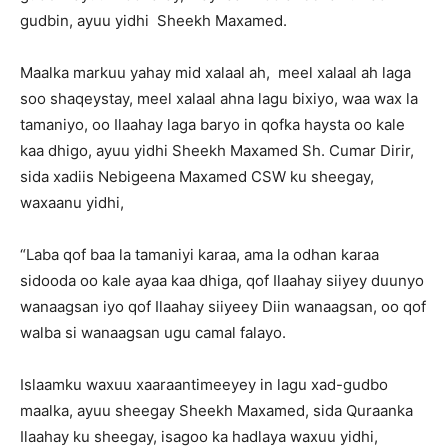
gudbin, ayuu yidhi Sheekh Maxamed.
Maalka markuu yahay mid xalaal ah, meel xalaal ah laga
soo shaqeystay, meel xalaal ahna lagu bixiyo, waa wax la
tamaniyo, oo Ilaahay laga baryo in qofka haysta oo kale
kaa dhigo, ayuu yidhi Sheekh Maxamed Sh. Cumar Dirir,
sida xadiis Nebigeena Maxamed CSW ku sheegay,
waxaanu yidhi,
“Laba qof baa la tamaniyi karaa, ama la odhan karaa
sidooda oo kale ayaa kaa dhiga, qof Ilaahay siiyey duunyo
wanaagsan iyo qof Ilaahay siiyeey Diin wanaagsan, oo qof
walba si wanaagsan ugu camal falayo.
Islaamku waxuu xaaraantimeeyey in lagu xad-gudbo
maalka, ayuu sheegay Sheekh Maxamed, sida Quraanka
Ilaahay ku sheegay, isagoo ka hadlaya waxuu yidhi,