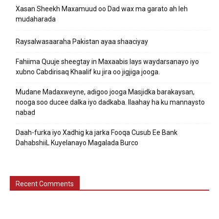
Xasan Sheekh Maxamuud oo Dad wax ma garato ah leh
mudaharada
Raysalwasaaraha Pakistan ayaa shaaciyay
Fahiima Quuje sheegtay in Maxaabis lays waydarsanayo iyo
xubno Cabdirisaq Khaalif ku jira oo jigjiga jooga.
Mudane Madaxweyne, adigoo jooga Masjidka barakaysan,
nooga soo ducee dalka iyo dadkaba. Ilaahay ha ku mannaysto
nabad
Daah-furka iyo Xadhig ka jarka Fooqa Cusub Ee Bank
DahabshiiL Kuyelanayo Magalada Burco
Recent Comments