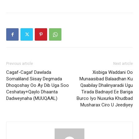
Previous article
Next article
Cagaf-Cagaf Dawlada
Xisbiga Waddani Oo
Somaliland Siisay Degmada
Munaasibad Balaadhan Ku
Dhoqoshay Oo Ay Dib Uga Soo
Qaabilay Dhalinyaradii Ugu
Ceshatay+Qaylo Dhaanta
Tirada Badnayd Ee Bariga
Dadweynaha (MUUQAAL)
Burco Iyo Nuxurka Khudbad
Musharax Ciro U Jeediyey