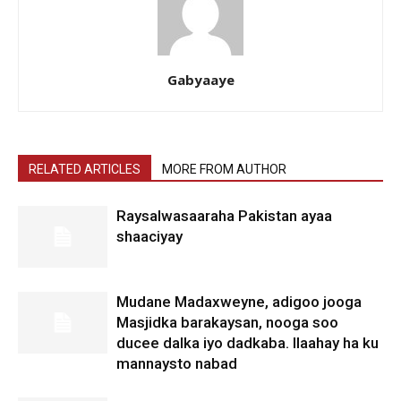
Gabyaaye
RELATED ARTICLES
MORE FROM AUTHOR
Raysalwasaaraha Pakistan ayaa
shaaciyay
Mudane Madaxweyne, adigoo jooga
Masjidka barakaysan, nooga soo
ducee dalka iyo dadkaba. Ilaahay ha ku
mannaysto nabad