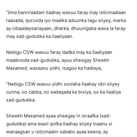
“Ilma banni’aadam Ilaahay waxuu faray inay isticmaalaan
raaxada, quruxda iyo maalka aduunka lagu siiyey, marka
ay cibaadaysanayaan, dharka, dhuunigaba waxa la faray
inay xad-gudubka ka ilaaliyaan.
Nebigu CSW waxuu faray dadka inay ka ilaaliyaan
maalkooda xad-gudubka, ayuu sheegay Sheekh
Maxamed, waxaanu yidhi, isagoo ka hadlaya,
“Nebigu CSW waxuu yidhi xoolaha Ilaahay idin siiyey
cunna, oo cabba, oo sadaqada ka bixiya, oo ka Ilaaliya
xad-gudubka.
Sheekh Maxamed ayaa sheegay in israafka (xad-
gudubka) ama waxii qofka Ilaahay siiyey inaanu si
wanaagsan u isticmaalin sababo ayaa keena, ay