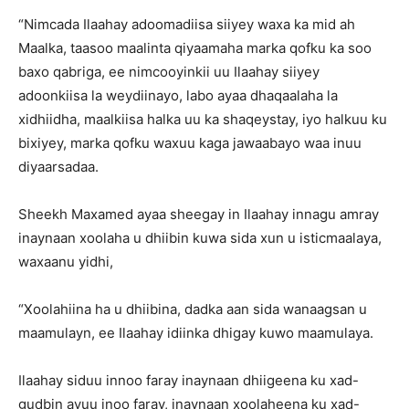
“Nimcada Ilaahay adoomadiisa siiyey waxa ka mid ah
Maalka, taasoo maalinta qiyaamaha marka qofku ka soo
baxo qabriga, ee nimcooyinkii uu Ilaahay siiyey
adoonkiisa la weydiinayo, labo ayaa dhaqaalaha la
xidhiidha, maalkiisa halka uu ka shaqeystay, iyo halkuu ku
bixiyey, marka qofku waxuu kaga jawaabayo waa inuu
diyaarsadaa.
Sheekh Maxamed ayaa sheegay in Ilaahay innagu amray
inaynaan xoolaha u dhiibin kuwa sida xun u isticmaalaya,
waxaanu yidhi,
“Xoolahiina ha u dhiibina, dadka aan sida wanaagsan u
maamulayn, ee Ilaahay idiinka dhigay kuwo maamulaya.
Ilaahay siduu innoo faray inaynaan dhiigeena ku xad-
gudbin ayuu inoo faray, inaynaan xoolaheena ku xad-