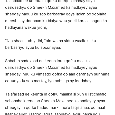
Ta labaad ee keenta in qofku deeqda Ilaahay siiyo
daa’daadiyo oo Sheekh Maxamed ka hadlayey ayaa
sheegay haduu ku soo barbaaray qoys ladan oo xoolaha
meeshii ay doonaan ku bixiya wuu yeeli karaa, isagoo ka
hadlayana waxuu yidhi,
“Nin shaacir ah yidhi, “nin walba siduu waalidkii ku
barbaariyo ayuu ku soconayaa.
Sababta sadexaad ee keena inuu qofku maalka
daa’daadiyo oo Sheekh Maxamed ka hadlayey ayuu
sheegay inuu ku yimaado qofka oo aan garanayn sunnaha
aduunyadu soo martay, iyo nabsiga ay leedahay.
Ta afaraad ee keenta in qofku maalka si xun u isticmaalo
sababaha keena oo Sheekh Maxamed ka hadlayey ayaa
sheegay in qofku haduu markii hore faqri ahaa, oo maal
Ilaahay siiyo, isagoo lagu tijaabinayo, ayuu halka ugu