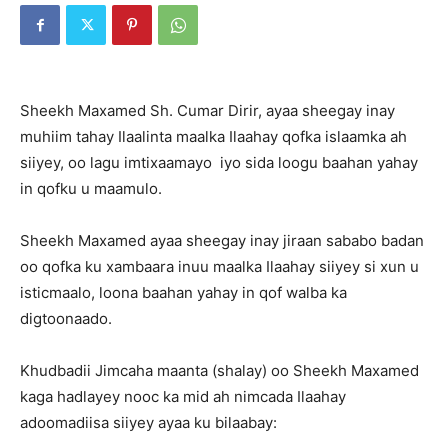
Sheekh Maxamed Sh. Cumar Dirir, ayaa sheegay inay
muhiim tahay Ilaalinta maalka Ilaahay qofka islaamka ah
siiyey, oo lagu imtixaamayo iyo sida loogu baahan yahay
in qofku u maamulo.
Sheekh Maxamed ayaa sheegay inay jiraan sababo badan
oo qofka ku xambaara inuu maalka Ilaahay siiyey si xun u
isticmaalo, loona baahan yahay in qof walba ka
digtoonaado.
Khudbadii Jimcaha maanta (shalay) oo Sheekh Maxamed
kaga hadlayey nooc ka mid ah nimcada Ilaahay
adoomadiisa siiyey ayaa ku bilaabay: