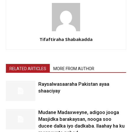
Tifaftiraha Shabakadda
RELATED ARTICLES
MORE FROM AUTHOR
Raysalwasaaraha Pakistan ayaa
shaaciyay
Mudane Madaxweyne, adigoo jooga
Masjidka barakaysan, nooga soo
ducee dalka iyo dadkaba. Ilaahay ha ku