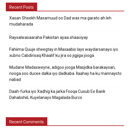
Recent Posts
Xasan Sheekh Maxamuud oo Dad wax ma garato ah leh
mudaharada
Raysalwasaaraha Pakistan ayaa shaaciyay
Fahiima Quuje sheegtay in Maxaabis lays waydarsanayo iyo
xubno Cabdirisaq Khaalif ku jira oo jigjiga jooga.
Mudane Madaxweyne, adigoo jooga Masjidka barakaysan,
nooga soo ducee dalka iyo dadkaba. Ilaahay ha ku mannaysto
nabad
Daah-furka iyo Xadhig ka jarka Fooqa Cusub Ee Bank
DahabshiiL Kuyelanayo Magalada Burco
Recent Comments