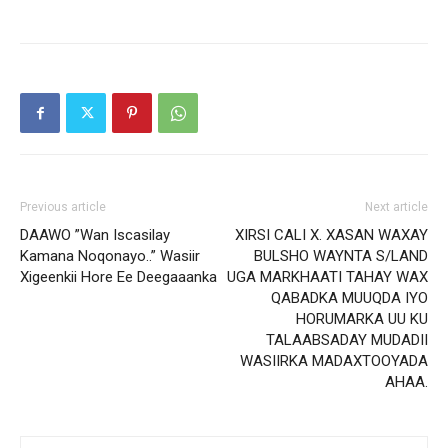
Previous article
Next article
DAAWO ”Wan Iscasilay
XIRSI CALI X. XASAN WAXAY
Kamana Noqonayo..” Wasiir
BULSHO WAYNTA S/LAND
Xigeenkii Hore Ee Deegaaanka
UGA MARKHAATI TAHAY WAX
QABADKA MUUQDA IYO
HORUMARKA UU KU
TALAABSADAY MUDADII
WASIIRKA MADAXTOOYADA
AHAA.