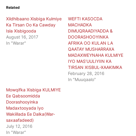
Related
Xildhibaano Xisbiga Kulmiye
WEFTI KASOCDA
Ka Tirsan Oo Ka Cawday
MACHADKA
Isla Xisbigooda
DIMUQRAADIYADDA &
August 16, 2017
DOORASHOOYINKA
In "Warar"
AFRIKA OO KULAN LA
QAATAY MUSHARRAXA
MADAXWEYNAHA KULMIYE
IYO MAS’UULIYIIN KA
TIRSAN XISBUL-XAAKIMKA
February 28, 2016
In "Muuqaalo"
Mowqifka Xisbiga KULMIYE
Ee Qabsoomidda
Doorashooyinka
Madaxtooyada Iyo
Wakiillada Ee Dalka(War-
saxaafadeed)
July 12, 2016
In "Warar"