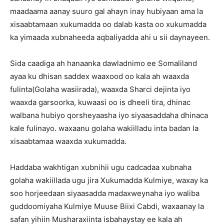
maadaama aanay suuro gal ahayn inay hubiyaan ama la
xisaabtamaan xukumadda oo dalab kasta oo xukumadda
ka yimaada xubnaheeda aqbaliyadda ahi u sii daynayeen.
Sida caadiga ah hanaanka dawladnimo ee Somaliland
ayaa ku dhisan saddex waaxood oo kala ah waaxda
fulinta(Golaha wasiirada), waaxda Sharci dejinta iyo
waaxda garsoorka, kuwaasi oo is dheeli tira, dhinac
walbana hubiyo qorsheyaasha iyo siyaasaddaha dhinaca
kale fulinayo. waxaanu golaha wakiilladu inta badan la
xisaabtamaa waaxda xukumadda.
Haddaba wakhtigan xubnihii ugu cadcadaa xubnaha
golaha wakiillada ugu jira Xukumadda Kulmiye, waxay ka
soo horjeedaan siyaasadda madaxweynaha iyo waliba
guddoomiyaha Kulmiye Muuse Biixi Cabdi, waxaanay la
safan yihiin Musharaxiinta isbahaystay ee kala ah