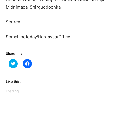
Midnimada-Shirguddoonka.
Source
Somalilndtoday/Hargaysa/Office
Share this:
Click
Click
to
to
share
share
on
on
Twitter
Facebook
(Opens
(Opens
Like this:
in
in
new
new
Loading...
window)
window)