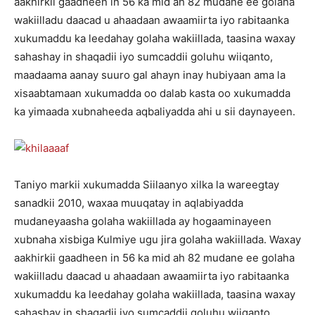
aakhirkii gaadheen in 56 ka mid ah 82 mudane ee golaha
wakiilladu daacad u ahaadaan awaamiirta iyo rabitaanka
xukumaddu ka leedahay golaha wakiillada, taasina waxay
sahashay in shaqadii iyo sumcaddii goluhu wiiqanto,
maadaama aanay suuro gal ahayn inay hubiyaan ama la
xisaabtamaan xukumadda oo dalab kasta oo xukumadda
ka yimaada xubnaheeda aqbaliyadda ahi u sii daynayeen.
Taniyo markii xukumadda Siilaanyo xilka la wareegtay
sanadkii 2010, waxaa muuqatay in aqlabiyadda
mudaneyaasha golaha wakiillada ay hogaaminayeen
xubnaha xisbiga Kulmiye ugu jira golaha wakiillada. Waxay
aakhirkii gaadheen in 56 ka mid ah 82 mudane ee golaha
wakiilladu daacad u ahaadaan awaamiirta iyo rabitaanka
xukumaddu ka leedahay golaha wakiillada, taasina waxay
sahashay in shaqadii iyo sumcaddii goluhu wiiqanto,