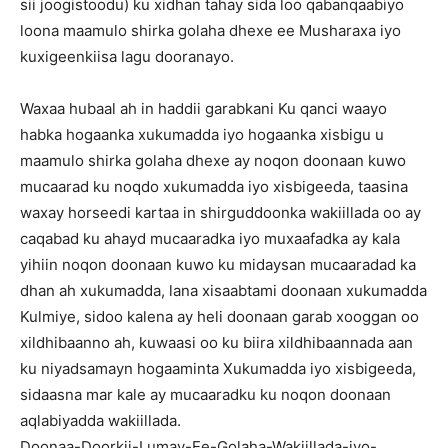
sii joogistoodu) ku xidhan tahay sida loo qabanqaabiyo
loona maamulo shirka golaha dhexe ee Musharaxa iyo
kuxigeenkiisa lagu dooranayo.
Waxaa hubaal ah in haddii garabkani Ku qanci waayo
habka hogaanka xukumadda iyo hogaanka xisbigu u
maamulo shirka golaha dhexe ay noqon doonaan kuwo
mucaarad ku noqdo xukumadda iyo xisbigeeda, taasina
waxay horseedi kartaa in shirguddoonka wakiillada oo ay
caqabad ku ahayd mucaaradka iyo muxaafadka ay kala
yihiin noqon doonaan kuwo ku midaysan mucaaradad ka
dhan ah xukumadda, lana xisaabtami doonaan xukumadda
Kulmiye, sidoo kalena ay heli doonaan garab xooggan oo
xildhibaanno ah, kuwaasi oo ku biira xildhibaannada aan
ku niyadsamayn hogaaminta Xukumadda iyo xisbigeeda,
sidaasna mar kale ay mucaaradku ku noqon doonaan
aqlabiyadda wakiillada.
Doonaa-Doorkii-Lumay-Ee-Golaha-Wakiillada-iyo-