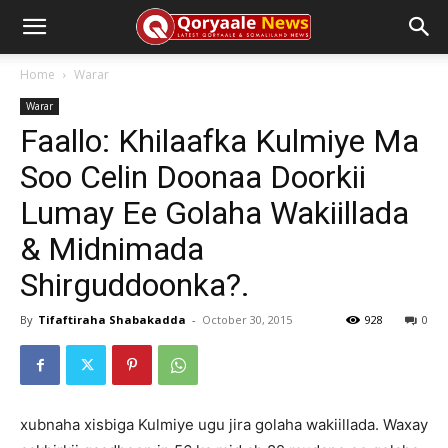
Home
Warar
Warar
Faallo: Khilaafka Kulmiye Ma
Soo Celin Doonaa Doorkii
Lumay Ee Golaha Wakiillada
& Midnimada
Shirguddoonka?.
By
Tifaftiraha Shabakadda
-
October 30, 2015
928
0
xubnaha xisbiga Kulmiye ugu jira golaha wakiillada. Waxay