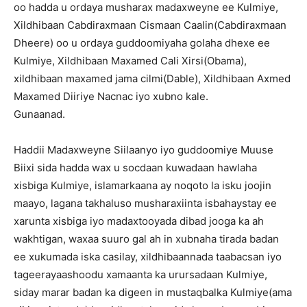
oo hadda u ordaya musharax madaxweyne ee Kulmiye,
Xildhibaan Cabdiraxmaan Cismaan Caalin(Cabdiraxmaan
Dheere) oo u ordaya guddoomiyaha golaha dhexe ee
Kulmiye, Xildhibaan Maxamed Cali Xirsi(Obama),
xildhibaan maxamed jama cilmi(Dable), Xildhibaan Axmed
Maxamed Diiriye Nacnac iyo xubno kale.
Gunaanad.
Haddii Madaxweyne Siilaanyo iyo guddoomiye Muuse
Biixi sida hadda wax u socdaan kuwadaan hawlaha
xisbiga Kulmiye, islamarkaana ay noqoto la isku joojin
maayo, lagana takhaluso musharaxiinta isbahaystay ee
xarunta xisbiga iyo madaxtooyada dibad jooga ka ah
wakhtigan, waxaa suuro gal ah in xubnaha tirada badan
ee xukumada iska casilay, xildhibaannada taabacsan iyo
tageerayaashoodu xamaanta ka urursadaan Kulmiye,
siday marar badan ka digeen in mustaqbalka Kulmiye(ama