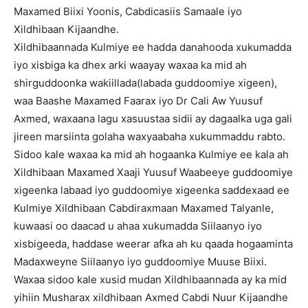
Maxamed Biixi Yoonis, Cabdicasiis Samaale iyo
Xildhibaan Kijaandhe.
Xildhibaannada Kulmiye ee hadda danahooda xukumadda
iyo xisbiga ka dhex arki waayay waxaa ka mid ah
shirguddoonka wakiillada(labada guddoomiye xigeen),
waa Baashe Maxamed Faarax iyo Dr Cali Aw Yuusuf
Axmed, waxaana lagu xasuustaa sidii ay dagaalka uga gali
jireen marsiinta golaha waxyaabaha xukummaddu rabto.
Sidoo kale waxaa ka mid ah hogaanka Kulmiye ee kala ah
Xildhibaan Maxamed Xaaji Yuusuf Waabeeye guddoomiye
xigeenka labaad iyo guddoomiye xigeenka saddexaad ee
Kulmiye Xildhibaan Cabdiraxmaan Maxamed Talyanle,
kuwaasi oo daacad u ahaa xukumadda Siilaanyo iyo
xisbigeeda, haddase weerar afka ah ku qaada hogaaminta
Madaxweyne Siilaanyo iyo guddoomiye Muuse Biixi.
Waxaa sidoo kale xusid mudan Xildhibaannada ay ka mid
yihiin Musharax xildhibaan Axmed Cabdi Nuur Kijaandhe