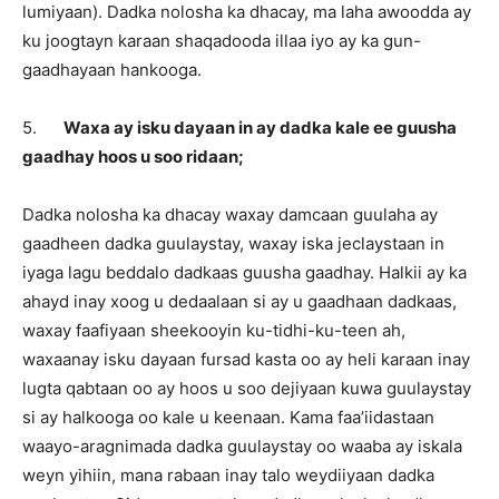
lumiyaan). Dadka nolosha ka dhacay, ma laha awoodda ay
ku joogtayn karaan shaqadooda illaa iyo ay ka gun-
gaadhayaan hankooga.
5.
Waxa ay isku dayaan in ay dadka kale ee guusha
gaadhay hoos u soo ridaan;
Dadka nolosha ka dhacay waxay damcaan guulaha ay
gaadheen dadka guulaystay, waxay iska jeclaystaan in
iyaga lagu beddalo dadkaas guusha gaadhay. Halkii ay ka
ahayd inay xoog u dedaalaan si ay u gaadhaan dadkaas,
waxay faafiyaan sheekooyin ku-tidhi-ku-teen ah,
waxaanay isku dayaan fursad kasta oo ay heli karaan inay
lugta qabtaan oo ay hoos u soo dejiyaan kuwa guulaystay
si ay halkooga oo kale u keenaan. Kama faa’iidastaan
waayo-aragnimada dadka guulaystay oo waaba ay iskala
weyn yihiin, mana rabaan inay talo weydiiyaan dadka