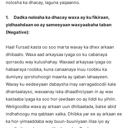
nolosha ka dhacay, laguna yaqaanno.
1.
Dadka nolosha ka dhacay waxa ay ku fikiraan,
yidhaahdaan oo ay sameeyaan waxyaabaha taban
(Negative):
Haa! Fursad kasta oo soo marta waxay ka dhex arkaan
dhibaato. Waxa aad arkaysaa iyaga oo ku cabanaya
qorraxdu way kulushahay. Waxaad arkaysaa iyaga oo
habaaraya roobka, kuna canaanaya inuu roobku ka
dumiyey qorshohoogii maanta ay qaban lahaayeen.
Waxay ku eedeeyaan dabaysha inay xarragadoodii kala
dhantaalayso, waxaanay iska dhaadhiciyaan in ay wax
kastaaba iyaga ka soo hor-jeedaan oo ay liddi ku yihiin.
Weligoodba waxa ay arkaan uun dhibaatada, balse abid
indhahoogu ma qabtaan xalka. Dhibka yar ee ay arkaan ee
ka hor-yimaaddaba way buun-buuniyaan illaa iyo ay