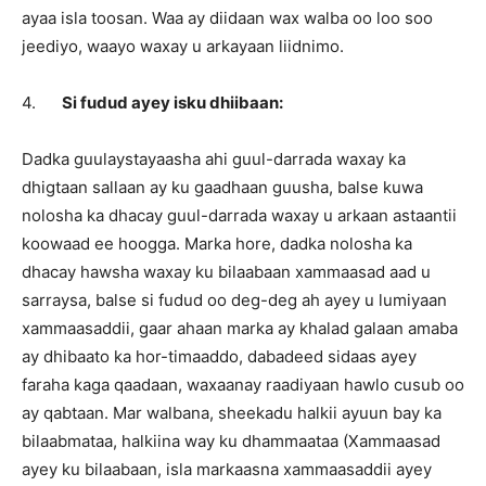
ayaa isla toosan. Waa ay diidaan wax walba oo loo soo
jeediyo, waayo waxay u arkayaan liidnimo.
4.
Si fudud ayey isku dhiibaan:
Dadka guulaystayaasha ahi guul-darrada waxay ka
dhigtaan sallaan ay ku gaadhaan guusha, balse kuwa
nolosha ka dhacay guul-darrada waxay u arkaan astaantii
koowaad ee hoogga. Marka hore, dadka nolosha ka
dhacay hawsha waxay ku bilaabaan xammaasad aad u
sarraysa, balse si fudud oo deg-deg ah ayey u lumiyaan
xammaasaddii, gaar ahaan marka ay khalad galaan amaba
ay dhibaato ka hor-timaaddo, dabadeed sidaas ayey
faraha kaga qaadaan, waxaanay raadiyaan hawlo cusub oo
ay qabtaan. Mar walbana, sheekadu halkii ayuun bay ka
bilaabmataa, halkiina way ku dhammaataa (Xammaasad
ayey ku bilaabaan, isla markaasna xammaasaddii ayey