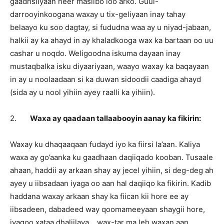
gaadhsiiyaan heer masiibo loo arko. Guul-
darrooyinkoogana waxay u tix-geliyaan inay tahay
belaayo ku soo dagtay, si fududna waa ay u niyad-jabaan,
halkii ay ka ahayd in ay khaladkooga wax ka bartaan oo uu
cashar u noqdo. Weligoodna iskuma dayaan inay
mustaqbalka isku diyaariyaan, waayo waxay ka baqayaan
in ay u noolaadaan si ka duwan sidoodii caadiga ahayd
(sida ay u nool yihiin ayey raalli ka yihiin).
2.
Waxa ay qaadaan tallaabooyin aanay ka fikirin:
Waxay ku dhaqaaqaan fudayd iyo ka fiirsi la’aan. Kaliya
waxa ay go’aanka ku gaadhaan daqiiqado kooban. Tusaale
ahaan, haddii ay arkaan shay ay jecel yihiin, si deg-deg ah
ayey u iibsadaan iyaga oo aan hal daqiiqo ka fikirin. Kadib
haddana waxay arkaan shay ka fiican kii hore ee ay
iibsadeen, dabadeed way qoomameeyaan shaygii hore,
iyagoo xataa dhaliilaya… wax-tar ma leh waxan aan