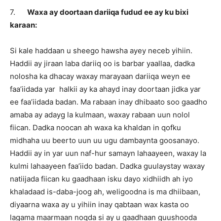
7.
Waxa ay doortaan dariiqa fudud ee ay ku bixi
karaan:
Si kale haddaan u sheego hawsha ayey neceb yihiin.
Haddii ay jiraan laba dariiq oo is barbar yaallaa, dadka
nolosha ka dhacay waxay marayaan dariiqa weyn ee
faa’iidada yar halkii ay ka ahayd inay doortaan jidka yar
ee faa’iidada badan. Ma rabaan inay dhibaato soo gaadho
amaba ay adayg la kulmaan, waxay rabaan uun nolol
fiican. Dadka noocan ah waxa ka khaldan in qofku
midhaha uu beerto uun uu ugu dambaynta goosanayo.
Haddii ay in yar uun naf-hur samayn lahaayeen, waxay la
kulmi lahaayeen faa’iido badan. Dadka guulaystay waxay
natiijada fiican ku gaadhaan isku dayo xidhiidh ah iyo
khaladaad is-daba-joog ah, weligoodna is ma dhiibaan,
diyaarna waxa ay u yihiin inay qabtaan wax kasta oo
lagama maarmaan noqda si ay u gaadhaan guushooda