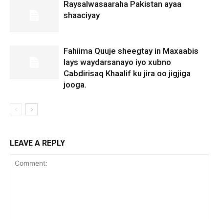
Raysalwasaaraha Pakistan ayaa
shaaciyay
Fahiima Quuje sheegtay in Maxaabis
lays waydarsanayo iyo xubno
Cabdirisaq Khaalif ku jira oo jigjiga
jooga.
LEAVE A REPLY