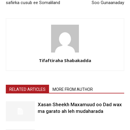
safiirka cusub ee Somaliland
Soo Gunaanaday
Tifaftiraha Shabakadda
RELATED ARTICLES
MORE FROM AUTHOR
Xasan Sheekh Maxamuud oo Dad wax
ma garato ah leh mudaharada