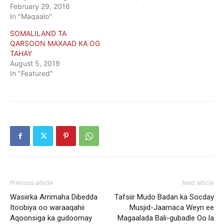
February 29, 2016
In "Maqaalo"
SOMALILAND TA
QARSOON MAXAAD KA OG
TAHAY
August 5, 2019
In "Featured"
Previous article
Next article
Wasiirka Arrimaha Dibedda
Tafsiir Mudo Badan ka Socday
Itoobiya oo waraaqahii
Musjid-Jaamaca Weyn ee
Aqoonsiga ka gudoomay
Magaalada Bali-gubadle Oo la