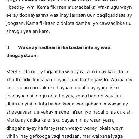
iibsaday iwm. Kama fikiraan mustaqbalka. Waxa ugu weyn
ee ay doonayaanna waa inay farxaan uun daqiiqaddaas ay
joogaan. Kama fikiraan cidhibta dambe iyo cawaaqibka uu
shaygu yeelan karo.
3.
Waxa ay hadlaan in ka badan inta ay wax
dhegaystaan;
Meel kasta oo ay tagaanba waxay rabaan in ay ka galaan
khudbaddii Jimcaha oo iyaga uun la dhegaysto. Waxaanay
inta badan carrabka ku hayaan hadallo ay iyagu isku
faanayaan si loogu arko halyey, xataa beenta way kuu
dhiirran yihiin. Inta badan kama war-qabaan in waxan ay
sheegayaan uu yahay macne-la’aan iyo hadal bilaa dux ah.
Marka ay dadka kale isku dayaan in ay waaniyaan,
dhegaha ayey ka furaystaan waayo waxay iskala weyn
yihiin inay gefkooga yaqiinsadaan, mar walbana iyaga