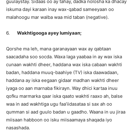
guulaystay. Sidaas oo ay tahay, dadka nolosha ka dhacay
iskuma dayi karaan inay wax-qabad sameeyaan oo
malahoogu mar walba waa mid taban (negative).
6.
Wakhtigooga ayey lumiyaan;
Qorshe ma leh, mana garanayaan wax ay qabtaan
saacadaha soo socda. Waxa laga yaabaa in ay wax iska
cunaan wakhti dheer, haddana wax iska cabaan wakhti
badan, haddana muuq-baahiye (TV) iska daawadaan,
haddana ay iska eegaan gidaar madhan wakhti dheer
iyaga oo aan marnaba fikirayn. Way dhici kartaa inuu
qofku marmarka qaar iska qaato wakhti raaxo ah, balse
waa in aad wakhtiga ugu faa’iidasataa si sax ah oo
qumman si aad guulo badan u gaadho. Waana in uu jiraa
miisaan habboon oo isku miisaamaya shaqada iyo
nasashada.