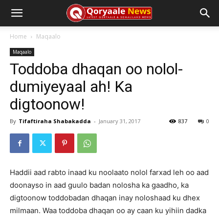
Home
Maqaalo
Maqaalo
Toddoba dhaqan oo nolol-
dumiyeyaal ah! Ka
digtoonow!
By
Tifaftiraha Shabakadda
-
January 31, 2017
837
0
Haddii aad rabto inaad ku noolaato nolol farxad leh oo aad
doonayso in aad guulo badan nolosha ka gaadho, ka
digtoonow toddobadan dhaqan inay noloshaad ku dhex
milmaan. Waa toddoba dhaqan oo ay caan ku yihiin dadka