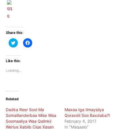
Share this:
Click
Click
to
to
share
share
on
on
Twitter
Facebook
(Opens
(Opens
Like this:
in
in
new
new
Loading...
window)
window)
Related
Dadka Reer Sool Ma
Maxaa Iga Ilmaysiiya
Somalilanderbaa Mise Waa
Qoraxdii Soo Baxdaba?!
Soomaaliya Waa Qalinkii
February 4, 2017
Weriye Xabiib Cige Xasan
In "Maqaalo"