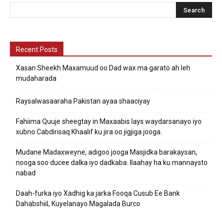
Recent Posts
Xasan Sheekh Maxamuud oo Dad wax ma garato ah leh
mudaharada
Raysalwasaaraha Pakistan ayaa shaaciyay
Fahiima Quuje sheegtay in Maxaabis lays waydarsanayo iyo
xubno Cabdirisaq Khaalif ku jira oo jigjiga jooga.
Mudane Madaxweyne, adigoo jooga Masjidka barakaysan,
nooga soo ducee dalka iyo dadkaba. Ilaahay ha ku mannaysto
nabad
Daah-furka iyo Xadhig ka jarka Fooqa Cusub Ee Bank
DahabshiiL Kuyelanayo Magalada Burco