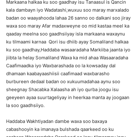
Markaana halkaa ku soo gaadhay isu Tanaasul is Qancin
kala dambayn iyo Wadatashi,wuxuu soo maray marxalado
badan oo waayahooda lahaa 26 sanno oo dalkani soo jiray
waxa soo maray Afar madaxweyne oo mid kastaa meel ka
qaaday meelna soo gaadhsiiyay isla markaana waxaynu
ku tilmaami karnaa Qori isu dhiib ayay Somaliland halkaa
ku soo gaadhay,Haddaba wasaaradaha Markiiba jaanta iyo
jiibta la helay Somaliland Waxa ka mid ahaa Wasaaradaha
Caafimaadka iyo Waxbarashada oo la kowsaday dal
dhamaan kaabayaashiisii caafimaad waxbarasho
burbureen dedaal badan oo xukuumadahaa aynu soo
sheegnay Shacabka Xalaasha ah iyo qurba joogu isu
geeyeen ayaa suurtageliyay in heerkaa manta ay joogaan
la soo gaadhsiiyo.
Haddaba Wakhtiyadan dambe waxa soo baxaya
cabashooyin ka imanaya bulshada qaarkeed oo ku