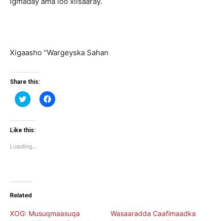
igmaday ama loo xilsaaray.
Xigaasho “Wargeyska Sahan
Share this:
Click
Click
to
to
share
share
on
on
Twitter
Facebook
(Opens
(Opens
Like this:
in
in
new
new
Loading...
window)
window)
Related
XOG: Musuqmaasuqa
Wasaaradda Caafimaadka