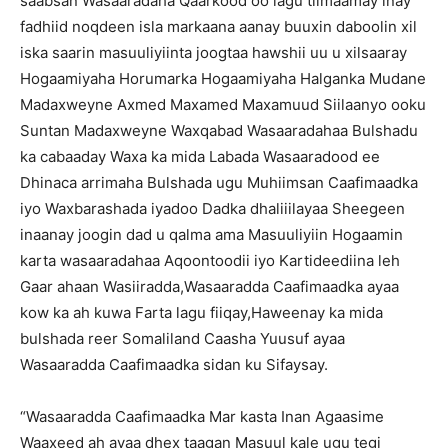
saabsan Wasaaradaha Qaarkood oo lagu tilmaamay inay
fadhiid noqdeen isla markaana aanay buuxin daboolin xil
iska saarin masuuliyiinta joogtaa hawshii uu u xilsaaray
Hogaamiyaha Horumarka Hogaamiyaha Halganka Mudane
Madaxweyne Axmed Maxamed Maxamuud Siilaanyo ooku
Suntan Madaxweyne Waxqabad Wasaaradahaa Bulshadu
ka cabaaday Waxa ka mida Labada Wasaaradood ee
Dhinaca arrimaha Bulshada ugu Muhiimsan Caafimaadka
iyo Waxbarashada iyadoo Dadka dhaliiilayaa Sheegeen
inaanay joogin dad u qalma ama Masuuliyiin Hogaamin
karta wasaaradahaa Aqoontoodii iyo Kartideediina leh
Gaar ahaan Wasiiradda,Wasaaradda Caafimaadka ayaa
kow ka ah kuwa Farta lagu fiiqay,Haweenay ka mida
bulshada reer Somaliland Caasha Yuusuf ayaa
Wasaaradda Caafimaadka sidan ku Sifaysay.
“Wasaaradda Caafimaadka Mar kasta Inan Agaasime
Waaxeed ah ayaa dhex taagan Masuul kale ugu tegi