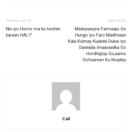
Previous article
Next article
Nin iyo Horror ma ku heshiin
Madaxweyne Farmaajo Oo
karaan HAL!?
Hungo Iyo Faro Madhnaan
Kala Kulmay Kulankii Dubai Iyo
Dawlada Imaaraadka Oo
Hordhigtay Go,aamo
Oofwareen Ku Noqdey
Cali