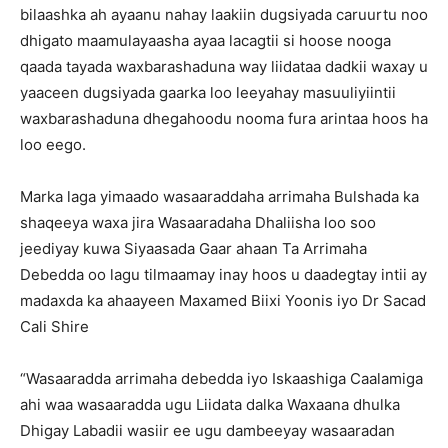
bilaashka ah ayaanu nahay laakiin dugsiyada caruurtu noo
dhigato maamulayaasha ayaa lacagtii si hoose nooga
qaada tayada waxbarashaduna way liidataa dadkii waxay u
yaaceen dugsiyada gaarka loo leeyahay masuuliyiintii
waxbarashaduna dhegahoodu nooma fura arintaa hoos ha
loo eego.
Marka laga yimaado wasaaraddaha arrimaha Bulshada ka
shaqeeya waxa jira Wasaaradaha Dhaliisha loo soo
jeediyay kuwa Siyaasada Gaar ahaan Ta Arrimaha
Debedda oo lagu tilmaamay inay hoos u daadegtay intii ay
madaxda ka ahaayeen Maxamed Biixi Yoonis iyo Dr Sacad
Cali Shire
“Wasaaradda arrimaha debedda iyo Iskaashiga Caalamiga
ahi waa wasaaradda ugu Liidata dalka Waxaana dhulka
Dhigay Labadii wasiir ee ugu dambeeyay wasaaradan