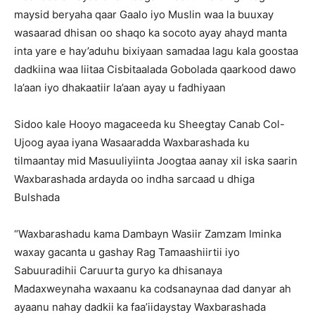
maysid beryaha qaar Gaalo iyo Muslin waa la buuxay
wasaarad dhisan oo shaqo ka socoto ayay ahayd manta
inta yare e hay’aduhu bixiyaan samadaa lagu kala goostaa
dadkiina waa liitaa Cisbitaalada Gobolada qaarkood dawo
la’aan iyo dhakaatiir la’aan ayay u fadhiyaan
Sidoo kale Hooyo magaceeda ku Sheegtay Canab Col-
Ujoog ayaa iyana Wasaaradda Waxbarashada ku
tilmaantay mid Masuuliyiinta Joogtaa aanay xil iska saarin
Waxbarashada ardayda oo indha sarcaad u dhiga
Bulshada
“Waxbarashadu kama Dambayn Wasiir Zamzam Iminka
waxay gacanta u gashay Rag Tamaashiirtii iyo
Sabuuradihii Caruurta guryo ka dhisanaya
Madaxweynaha waxaanu ka codsanaynaa dad danyar ah
ayaanu nahay dadkii ka faa’iidaystay Waxbarashada