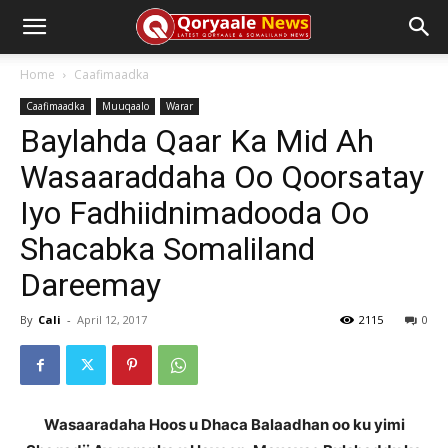
Home
Caafimaadka
Caafimaadka
Muuqaalo
Warar
Baylahda Qaar Ka Mid Ah
Wasaaraddaha Oo Qoorsatay
Iyo Fadhiidnimadooda Oo
Shacabka Somaliland
Dareemay
By
Cali
-
April 12, 2017
2115
0
Wasaaradaha Hoos u Dhaca Balaadhan oo ku yimi