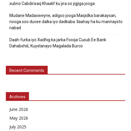
xubno Cabdirisaq Khaalif ku jira oo jigjiga jooga.
Mudane Madaxweyne, adigoo jooga Masjidka barakaysan,
nooga soo ducee dalka iyo dadkaba. Ilaahay ha ku mannaysto
nabad
Daah-furka iyo Xadhig ka jarka Fooqa Cusub Ee Bank
DahabshiiL Kuyelanayo Magalada Burco
Recent Comments
Archives
June 2026
May 2026
July 2025