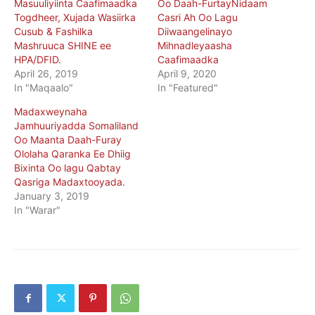
Masuuliyiinta Caafimaadka
Oo Daah-FurtayNidaam
Togdheer, Xujada Wasiirka
Casri Ah Oo Lagu
Cusub & Fashilka
Diiwaangelinayo
Mashruuca SHINE ee
Mihnadleyaasha
HPA/DFID.
Caafimaadka
April 26, 2019
April 9, 2020
In "Maqaalo"
In "Featured"
Madaxweynaha
Jamhuuriyadda Somaliland
Oo Maanta Daah-Furay
Ololaha Qaranka Ee Dhiig
Bixinta Oo lagu Qabtay
Qasriga Madaxtooyada.
January 3, 2019
In "Warar"