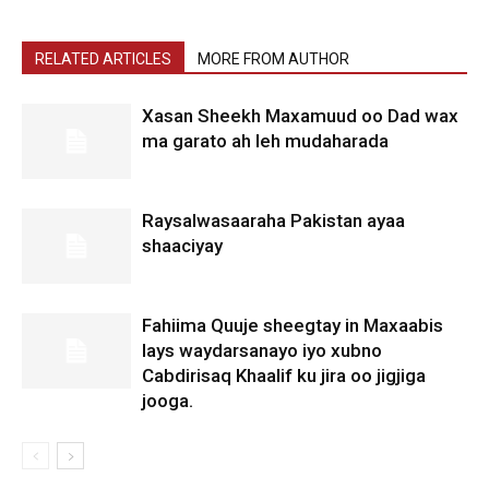
RELATED ARTICLES
MORE FROM AUTHOR
Xasan Sheekh Maxamuud oo Dad wax
ma garato ah leh mudaharada
Raysalwasaaraha Pakistan ayaa
shaaciyay
Fahiima Quuje sheegtay in Maxaabis
lays waydarsanayo iyo xubno
Cabdirisaq Khaalif ku jira oo jigjiga
jooga.