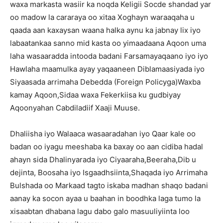
waxa markasta wasiir ka noqda Keligii Socde shandad yar
oo madow la cararaya oo xitaa Xoghayn waraaqaha u
qaada aan kaxaysan waana halka aynu ka jabnay lix iyo
labaatankaa sanno mid kasta oo yimaadaana Aqoon uma
laha wasaaradda intooda badani Farsamayaqaano iyo iyo
Hawlaha maamulka ayay yaqaaneen Diblamaasiyada iyo
Siyaasada arrimaha Debedda (Foreign Policyga)Waxba
kamay Aqoon,Sidaa waxa Fekerkiisa ku gudbiyay
Aqoonyahan Cabdiladiif Xaaji Muuse.
Dhaliisha iyo Walaaca wasaaradahan iyo Qaar kale oo
badan oo iyagu meeshaba ka baxay oo aan cidiba hadal
ahayn sida Dhalinyarada iyo Ciyaaraha,Beeraha,Dib u
dejinta, Boosaha iyo Isgaadhsiinta,Shaqada iyo Arrimaha
Bulshada oo Markaad tagto iskaba madhan shaqo badani
aanay ka socon ayaa u baahan in boodhka laga tumo la
xisaabtan dhabana lagu dabo galo masuuliyiinta loo